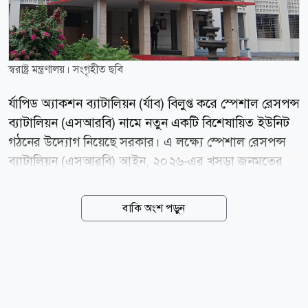
স্বরাষ্ট্র মন্ত্রণালয়। সংগৃহীত ছবি
র্যাপিড অ্যাকশন ব্যাটালিয়ন (র্যাব) বিলুপ্ত করে স্পেশাল রেসপন্স
ব্যাটালিয়ন (এসআরবি) নামে নতুন একটি বিশেষায়িত ইউনিট
গঠনের উদ্যোগ নিয়েছে সরকার। এ লক্ষ্যে স্পেশাল রেসপন্স
ব্যাটালিয়ন (এসআরবি) আইন, ২০২৬-এর খসড়া জনমতের
জন্য স্বরাষ্ট্র মন্ত্রণালয়ের ওয়েবসাইটে প্রকাশ করা হয়েছে।
খসড়ায় র্যাবের বিদ্যমান কাঠামোকে আইনি ভিত্তি দিয়ে
বাকি অংশ পড়ুন
বাংলাদেশ পুলিশের অধীনে নতুন এই বিশেষায়িত ইউনিট
গঠনের প্রস্তাব করা হয়েছে। একই সঙ্গে এসআরবির দায়িত্ব,
অভিযান পরিচালনা, মামলা তদন্ত, সদস্যদের শৃঙ্খলা এবং
নাগরিকদের অভিযোগ নিষ্পত্তির জন্য পৃথক অভিযোগ প্রতিকার
কমিটি গঠনের বিধান রাখা হয়েছে। স্বরাষ্ট্র মন্ত্রণালয় সূত্রে জানা