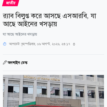
জাতীয়
র‌্যাব বিলুপ্ত করে আসছে এসআরবি, যা
আছে আইনের খসড়ায়
যা আছে আইনের খসড়ায়
আপডেট: বৃহস্পতিবার, ০৬ আগস্ট, ২০২৬, ২৩:১৭
অনলাইন ডেস্ক