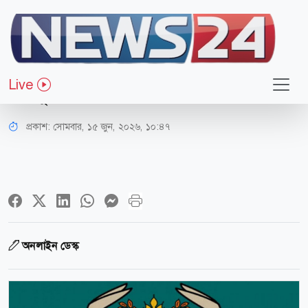
জাতীয়
চলতি অর্থবছরে ওএমএস-খাদ্যবান্ধব
Live
কর্মসূচিতে ১৫ লাখ টন চাল বিতরণ
প্রকাশ:
সোমবার, ১৫ জুন, ২০২৬, ১০:৪৭
অনলাইন ডেস্ক