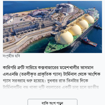
সংগৃহীত ছবি
কারিগরি ত্রুটি সারিয়ে কক্সবাজারের মহেশখালীর ভাসমান
এলএনজি (তরলীকৃত প্রাকৃতিক গ্যাস) টার্মিনাল থেকে আংশিক
গ্যাস সরবরাহ শুরু হয়েছে। বুধবার রাত তিনটার দিকে
টার্মিনালটির বন্ধ থাকা দুটি বয়লারের একটি চালু হলে জাতীয়
গ্রিডে গ্যাস সরবরাহ শুরু হয়। সংশ্লিষ্ট সূত্রে জানা গেছে,
প্রথমদিকে ১১৫ মিলিয়ন ঘনফুটের মতো গ্যাস পাওয়া গেলেও
বাকি অংশ পড়ুন