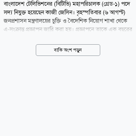
বাংলাদেশ টেলিভিশনের (বিটিভি) মহাপরিচালক (গ্রেড-১) পদে
সদ্য নিযুক্ত হয়েছেন কাজী জেসিন। বৃহস্পতিবার (৬ আগস্ট)
জনপ্রশাসন মন্ত্রণালয়ের চুক্তি ও বৈদেশিক নিয়োগ শাখা থেকে
এ-সংক্রান্ত প্রজ্ঞাপন জারি করা হয়। প্রজ্ঞাপনে তাকে এক বছরের
জন্য চুক্তিভিত্তিক নিয়োগ দিয়েছে সরকার। এতে বলা হয়,
বাংলাদেশ টেলিভিশন কর্তৃপক্ষ আইন, ২০০১-এর ধারা ১১(২)
বাকি অংশ পড়ুন
অনুযায়ী অন্য যেকোনো পেশা, ব্যবসা কিংবা সরকারি, আধা-
সরকারি বা বেসরকারি প্রতিষ্ঠান ও সংগঠনের সঙ্গে কর্ম-সম্পর্ক
পরিত্যাগের শর্তে যোগদানের তারিখ থেকে এক বছরের জন্য
বাংলাদেশ টেলিভিশনের মহাপরিচালক (গ্রেড-১) পদে কাজী
জেসিনকে চুক্তিভিত্তিক নিয়োগ দেওয়া হয়েছে। কে এই কাজী
জেসিন? কাজী জেসিনের জন্ম গাইবান্ধা জেলায়। শিক্ষাজীবনে
কাজী জেসিন রবার্ট কেনেডি কলেজ ও ইউনিভার্সিটি অব
কামব্রিয়া থেকে লিডারশিপ অ্যান্ড সাসটেইনেবিলিটি বিষয়ে...