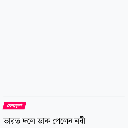
বাকি দুটি হবে চীনে। আন্তর্জাতিক বিরতিতে এই ব্যস্ততা
অব্যাহত থাকবে বছরের শেষভাগ পর্যন্ত। আগামী নভেম্বর
মাসের বিরতিতেও কয়েকটি প্রীতি ম্যাচ খেলার কথা রয়েছে
আলবিসেলেস্তেদের। তবে নভেম্বরের সেই ম্যাচগুলোতে
আর্জেন্টিনার প্রতিপক্ষ কারা হতে যাচ্ছে, সে বিষয়ে...
খেলাধুলা
ভারত দলে ডাক পেলেন নবী