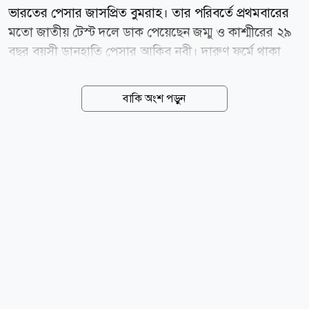
ভারতের পেসার জাসপ্রিত বুমরাহ। তার পরিবর্তে প্রথমবারের
মতো জাতীয় টেস্ট দলে ডাক পেয়েছেন জম্মু ও কাশ্মীরের ২৯
বছর বয়সী ডানহাতি পেসার আকিব নবী। দারুণ ফর্মে থাকা
নবী গত দুই মৌসুমের রঞ্জি ট্রফিতে মোট ১০৪ উইকেট
নিয়েছেন। এর মধ্যে ২০২৫-২৬ মৌসুমেই শিকার করেছেন ৬০
বাকি অংশ পড়ুন
উইকেট, যা জম্মু ও কাশ্মীরকে ইতিহাসের প্রথম রঞ্জি ট্রফি
শিরোপা জেতাতে গুরুত্বপূর্ণ ভূমিকা রাখে। সম্প্রতি শ্রীলঙ্কা সফর
করা ভারত এ দলের সদস্যও ছিলেন নবী। সেখানে দুটি প্রথম
শ্রেণির ম্যাচে ছয় উইকেট নিয়েছিলেন তিনি। ভারতের হয়ে এটি
নবীর প্রথম ডাক। টেস্ট অভিষেকের সুযোগ পেলে জম্মু ও
কাশ্মীর থেকে প্রথম টেস্ট ক্রিকেটার হিসেবে ইতিহাস গড়বেন
তিনি। সোমবার আনুষ্ঠানিকভাবে বুমরাহকে দল থেকে বাদ
দেওয়া হয়। গত মাসে ইংল্যান্ডের বিপক্ষে কার্ডিফে দ্বিতীয়...