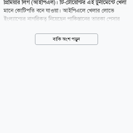
প্রিমিয়ার লিগ (আইপিএল)। টি-টোয়েন্টির এই টুর্নামেন্টে খেলা
মানে কোটিপতি বনে যাওয়া। আইপিএলে খেলার লোভে
ইংল্যান্ডের নাগরিকত্ব নিয়েছেন পাকিস্তানের তারকা পেসার
মোহাম্মদ আমির। সেটা করতে গিয়ে বিপাকে পড়েছেন তিনি।
এখন পাকিস্তান সুপার লিগে (পিএসএল) তার খেলা নিয়ে সংশয়
বাকি অংশ পড়ুন
তৈরি হয়েছে। আইপিএলে খেলার যোগ্যতা পেয়েছেন আমির।
নিলামে ডাক পাবেন কি না তা সময়ই বলে দেবে। কিন্তু সেই
লোভ করতে গিয়ে হিতের বিপরীত হয়ে গেল আমিরের?
ইংল্যান্ডের নাগরিকত্ব নেওয়ার বিষয়টি নিজেই জানিয়েছিলেন
আমির। চলতি বছর ভাইটালিটি ব্লাস্টে তাকে সই করিয়েছে
নটিংহ্যামশায়ার। গত জুন মাসে ইংল্যান্ডের নাগরিকত্ব
পেয়েছেন আমির। ফলে তিনি এখন ইংল্যান্ডের লিগে দেশীয়
ক্রিকেটারের তালিকায় রয়েছেন। দ্য হান্ড্রেড প্রতিযোগিতায়
ট্রেন্ট রকেটস দলে...