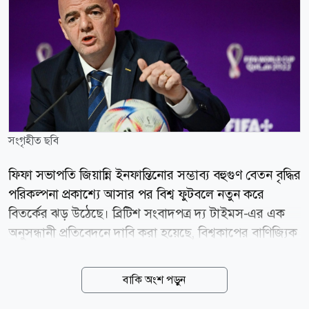
সংগৃহীত ছবি
ফিফা সভাপতি জিয়ান্নি ইনফান্তিনোর সম্ভাব্য বহুগুণ বেতন বৃদ্ধির
পরিকল্পনা প্রকাশ্যে আসার পর বিশ্ব ফুটবলে নতুন করে
বিতর্কের ঝড় উঠেছে। ব্রিটিশ সংবাদপত্র দ্য টাইমস-এর এক
অনুসন্ধানী প্রতিবেদনে দাবি করা হয়েছে, বিশ্বকাপের বাণিজ্যিক
কার্যক্রম একটি নতুন বেসরকারি প্রতিষ্ঠানের অধীনে নেওয়ার
পরিকল্পনা বাস্তবায়িত হলে ইনফান্তিনো বছরে প্রায় ৩ কোটি
বাকি অংশ পড়ুন
ইউরো (প্রায় ৩ কোটি ৪৩ লাখ ডলার) বেতন পেতেন। এর সঙ্গে