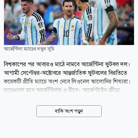
আর্জেন্টিনা ম্যাচের নতুন সূচি
বিশ্বকাপের পর আবারও মাঠে নামবে আর্জেন্টিনা ফুটবল দল।
আগামী সেপ্টেম্বর-অক্টোবরে আন্তর্জাতিক ফুটবলের বিরতিতে
কয়েকটি প্রীতি ম্যাচে অংশ নেবে লিওনেল স্কালোনির শিষ্যরা।
ম্যাচগুলো হবে আর্জেন্টিনায় ও চীনে। আর্জেন্টাইন ক্রীড়া
সাংবাদিক মার্তিন আরেভালো এক প্রতিবেদনে এই তথ্য নিশ্চিত
করেছেন। আরেভালোর সূত্রে মুন্দো আলবিসেলেস্তোর
বাকি অংশ পড়ুন
প্রতিবেদন, ফিফার প্রীতি ম্যাচের সূচিতে সেপ্টেম্বর ও
অক্টোবরের মধ্যে আর্জেন্টিনা দল মোট তিনটি ম্যাচ খেলবে।
এর মধ্যে একটি ম্যাচ হবে আর্জেন্টিনার নিজেদের মাটিতে, আর