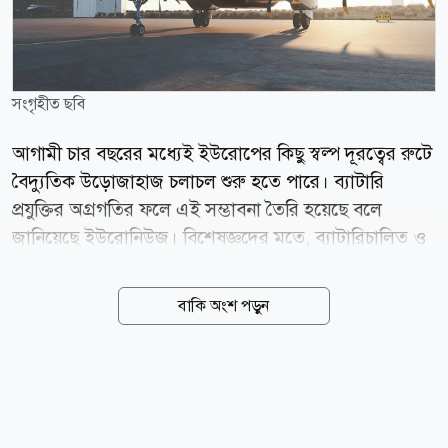
সংগৃহীত ছবি
আগামী চার বছরের মধ্যেই ইউরোপের কিছু স্বল্প দূরত্বের রুটে
বৈদ্যুতিক উড়োজাহাজ চলাচল শুরু হতে পারে। ব্যাটারি
প্রযুক্তির অগ্রগতির ফলে এই সম্ভাবনা তৈরি হয়েছে বলে
জানিয়েছে ইউরোনিউজ। বিশেষজ্ঞদের মতে, ব্যাটারিচালিত ও
হাইব্রিড উড়োজাহাজ স্বল্প দূরত্বের বিমান ভ্রমণকে আরও
পরিবেশবান্ধব করে তুলবে। পাশাপাশি আমদানি করা জেট
বাকি অংশ পড়ুন
জ্বালানির ওপর নির্ভরতাও কমবে। মধ্যপ্রাচ্যের অস্থিরতার
কারণে জ্বালানির দামের ঊর্ধ্বগতির প্রেক্ষাপটে এই প্রযুক্তির
গুরুত্ব আরও বেড়েছে। যেসব রুটে চলতে পারে ইউরোপের
কয়েকটি প্রতিষ্ঠান ৫০০ কিলোমিটার পর্যন্ত উড়তে সক্ষম
বৈদ্যুতিক উড়োজাহাজ তৈরির কাজ করছে। সফল হলে