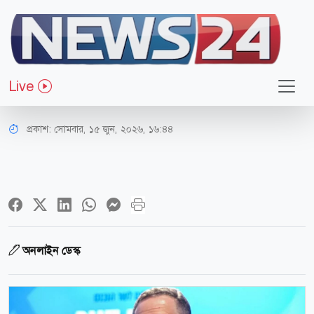
আন্তর্জাতিক
যুক্তরাষ্ট্র-ইরান চুক্তির পরও দক্ষিণ
Live
লেবাননের দখল ছাড়বে না ইসরায়েল
প্রকাশ:
সোমবার, ১৫ জুন, ২০২৬, ১৬:৪৪
অনলাইন ডেস্ক