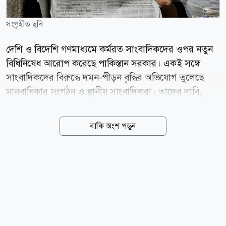
সংগৃহীত ছবি
দেশি ও বিদেশি গণমাধ্যমে কর্মরত সাংবাদিকদের ওপর নতুন
বিধিনিষেধ আরোপ করেছে পাকিস্তান সরকার। একই সঙ্গে
সাংবাদিকদের বিরুদ্ধে দমন-পীড়ন বৃদ্ধির অভিযোগ তুলেছে
মানবাধিকার সংগঠন ও স্থানীয় সাংবাদিকরা। তাদের দাবি,
এসব পদক্ষেপ দেশটিতে স্বাধীন সাংবাদিকতার পরিসর আরও
সংকুচিত করবে। নিউইয়র্ক টাইমস-এর প্রতিবেদনে স্থানীয়
বাকি অংশ পড়ুন
সাংবাদিক ও মানবাধিকার সংস্থাগুলোর বরাতে বলা হয়েছে,
নতুন নিয়ম অনুযায়ী বিদেশি সংবাদমাধ্যমে কর্মরত
সাংবাদিকদের ইসলামাবাদ, করাচি ও লাহোরের বাইরে
কোথাও সংবাদ সংগ্রহ বা ভ্রমণের আগে সরকারি অনুমতি নিতে
হবে। একই সঙ্গে পাকিস্তান-নিয়ন্ত্রিত কাশ্মীরে কর্মরত বিদেশি
সংবাদমাধ্যমের সাংবাদিকদের এলাকা ত্যাগের নির্দেশও
দেওয়া হয়েছে। এই বিধিনিষেধ কার্যকর হয়েছে কাশ্মীরের