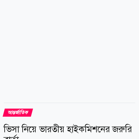
ইউরোপের প্রায় ২৫ শতাংশ স্বল্প দূরত্বের আকাশপথে এ
ধরনের বিমান পরিচালনা সম্ভব হতে পারে। সম্ভাব্য রুটগুলোর
মধ্যে রয়েছে লন্ডনডাবলিন এথেন্সসান্টোরিনি
বার্সেলোনাইবিজা...
আন্তর্জাতিক
ভিসা নিয়ে ভারতীয় হাইকমিশনের জরুরি