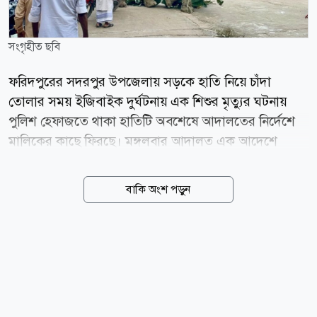
সংগৃহীত ছবি
ফরিদপুরের সদরপুর উপজেলায় সড়কে হাতি নিয়ে চাঁদা
তোলার সময় ইজিবাইক দুর্ঘটনায় এক শিশুর মৃত্যুর ঘটনায়
পুলিশ হেফাজতে থাকা হাতিটি অবশেষে আদালতের নির্দেশে
মালিকের কাছে ফিরছে। মঙ্গলবার আদালত এক আদেশে
সদরপুর থানার ভারপ্রাপ্ত কর্মকর্তা (ওসি)কে হাতিটি তার
মালিকের কাছে হস্তান্তরের নির্দেশ দেন। এর আগে গত ২৮
বাকি অংশ পড়ুন
জুলাই দুপুরে সদরপুর উপজেলার আটরশি এলাকায়
জামালপুরের দেওয়ানগঞ্জ উপজেলার মাদারের চর গ্রামের
আনিসউদ্দিনের ছেলে মাহুত বকুল মিয়া (২৪) হাতি দিয়ে রাস্তা
আটকে চাঁদা তুলছিলেন বলে অভিযোগ ওঠে। এ সময় চাঁদা
এড়াতে গিয়ে একটি ইজিবাইক দুর্ঘটনার কবলে পড়ে এবং এতে
এক শিশুর মৃত্যু হয়। ঘটনার পর স্থানীয়রা মাহুত ও হাতিটিকে