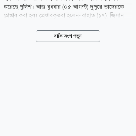
করেছে পুলিশ। আজ বুধবার (০৫ আগস্ট) দুপুরে তাদেরকে
গ্রেপ্তার করা হয়। গ্রেপ্তারকৃতরা হলেন- রাহাত (১৭), জিসান
(১৬) ও ইমন (১৭)। তারা সবাই ওই উপজেলার বাসিন্দা।
পুলিশ ও মামলার এজাহার সূত্রে জানা যায়, ভুক্তভোগী ওই
বাকি অংশ পড়ুন
শিক্ষার্থী বোরহানউদ্দিন উপজেলার একটি সরকারি প্রাথমিক
বিদ্যালয়ের পঞ্চম শ্রেণির শিক্ষার্থী। তাকে দীর্ঘদিন ধরে
বিদ্যালয়ে যাতায়াতের পথে উত্ত্যক্ত ও কুপ্রস্তাব দিয়ে আসছিল
স্থানীয় কয়েকজন কিশোর। কিন্তু তাদের প্রস্তাবে রাজি হচ্ছিল না
ওই শিক্ষার্থী। পরে গত ২৬ জুলাই দুপুরে বিদ্যালয় বিরতির
সময় বাড়িতে খাবার খেতে যাওয়ার পথে জিহাদ নামের এক
কিশোর ওই স্কুলছাত্রীকে কৌশলে পাশের একটি কলাবাগানে
নিয়ে যায়। সেখানে নিয়ে তারা ৫ জন ওই ছাত্রীর মুখ চেপে...