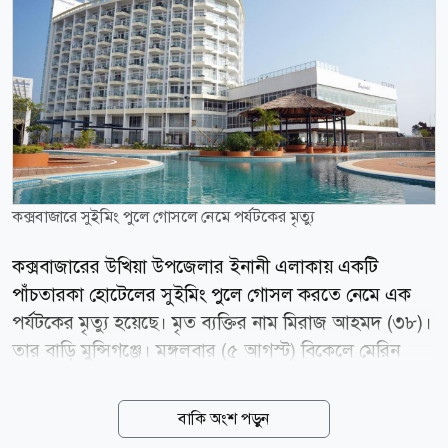
কক্সবাজারে সুইমিং পুলে গোসলে নেমে পর্যটকের মৃত্যু
কক্সবাজারের উখিয়া উপজেলার ইনানী এলাকায় একটি
পাঁচতারকা হোটেলের সুইমিং পুলে গোসল করতে নেমে এক
পর্যটকের মৃত্যু হয়েছে। মৃত ব্যক্তির নাম মিরাজ আহমদ (৩৮)।
তার বাড়ি মুন্সিগঞ্জে। মঙ্গলবার (৫ আগস্ট) বিকেলে মেরিন
ড্রাইভ সড়কসংলগ্ন হোটেল বে-ওয়াচ-এর সুইমিং পুলে এ ঘটনা
ঘটে। প্রত্যক্ষদর্শীরা জানান, পরিবারের সদস্যদের সঙ্গে সুইমিং
বাকি অংশ পড়ুন
পুলে নামার কিছুক্ষণ পরই মিরাজ আহমদ হঠাৎ অচেতন হয়ে