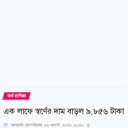
বিনিয়োগকারীদের আস্থা বাড়িয়েছে। এর ফলে তেলের দাম
নিম্নমুখী থাকার সম্ভাবনা তৈরি হয়েছে এবং কেন্দ্রীয়
ব্যাংকগুলোর সুদের হার বাড়ানোর চাপও কমতে পারে,...
অর্থ-বাণিজ্য
এক লাফে স্বর্ণের দাম বাড়ল ৯,৮৫৬ টাকা
আপডেট: বৃহস্পতিবার, ০৬ আগস্ট, ২০২৬, ১০:৪০