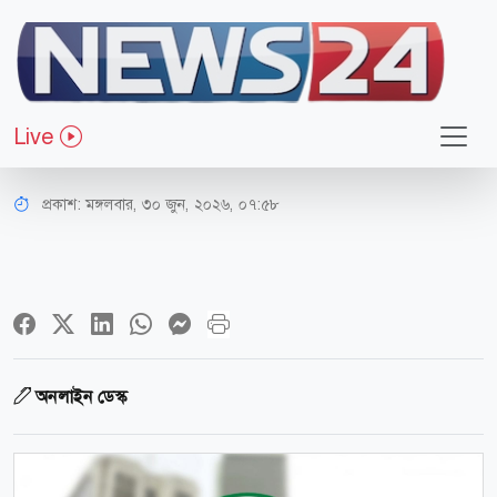
অর্থ-বাণিজ্য
নতুন মুদ্রানীতি ঘোষণা আজ, নীতি সুদহার
Live
১০ শতাংশেই থাকছে?
প্রকাশ:
মঙ্গলবার, ৩০ জুন, ২০২৬, ০৭:৫৮
অনলাইন ডেস্ক