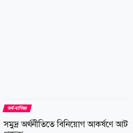
দশমিক ১১ শতাংশ, ফিলিপাইনের পেসো ৩ দশমিক ৭০
শতাংশ এবং ইন্দোনেশিয়ার রুপিয়াহ ২ দশমিক ৬৭ শতাংশ
কমেছে। বিপরীতে চীনের ইউয়ান ৫ দশমিক ১৪ শতাংশ এবং
পাকিস্তানের রুপি ০ দশমিক ৩৯ শতাংশ শক্তিশালী হয়েছে।
বাংলাদেশ ব্যাংকের কর্মকর্তারা বলছেন, বাজারভিত্তিক বিনিময়
হার ব্যবস্থা চালু এবং...
অর্থ-বাণিজ্য
সমুদ্র অর্থনীতিতে বিনিয়োগ আকর্ষণে আট