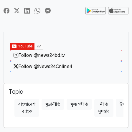
Follow @news24bd.tv
Follow @News24Online4
Topic
বাংলাদেশ
মুদ্রানীতি
মূল্যস্ফীতি
নীতি
উৎপাদ
ব্যাংক
সুদহার
খা