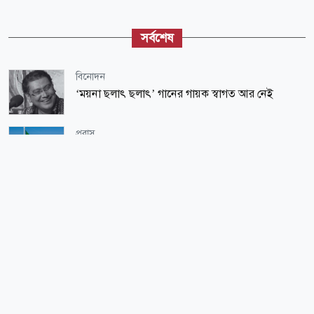
সর্বশেষ
বিনোদন
‘ময়না ছলাৎ ছলাৎ’ গানের গায়ক স্বাগত আর নেই
প্রবাস
বাংলাদেশি কর্মীদের আকামা নিয়ে বড় সুখবর দিলো সৌদি
সরকার
রাজনীতি
সরকারকে ব্যর্থ করতে একটি দল চক্রান্ত চালিয়ে যাচ্ছে:
রিজভী
খেলাধুলা
বৃষ্টিতে ভেসে গেল ম্যাচ, সরাসরি বিশ্বকাপ খেলার স্বপ্ন শেষ
আয়ারল্যান্ডের
খেলাধুলা