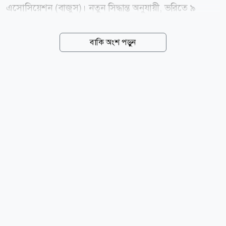
এসোসিয়েশন (বাজুস)। নতুন সিদ্ধান্ত অনুযায়ী, ভরিতে ৯
হাজার ৮৫৬ টাকা বাড়িয়ে ২২ ক্যারেটের এক ভরি স্বর্ণের দাম
২ লাখ ৩২ হাজার ৯৩০ টাকা নির্ধারণ করা হয়েছে, যা আজ
বাকি অংশ পড়ুন
বৃহস্পতিবার (৬ আগস্ট) সকাল ১০টা থেকেই কার্যকর হয়েছে।
বাজুস আজ সকালে এক বিজ্ঞপ্তিতে জানায়, স্থানীয় বাজারে
তেজাবি স্বর্ণের (পিওর গোল্ড) মূল্য বেড়েছে। ফলে সার্বিক
পরিস্থিতি বিবেচনায় ভ্যাটসহ স্বর্ণের নতুন দাম নির্ধারণ করা
হয়েছে। নতুন দাম অনুযায়ী, দেশের বাজারে ভ্যাটসহ প্রতি ভরি
(১১.৬৬৪ গ্রাম) ২২ ক্যারেটের স্বর্ণের দাম পড়বে ২ লাখ ৩২
হাজার ৯৩০ টাকা। এছাড়া ২১ ক্যারেটের প্রতি ভরি ২ লাখ ২২
হাজার ৪৯১ টাকা, ১৮ ক্যারেটের প্রতি ভরি ১...