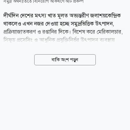
সমুদ্র অর্থনীতিতে বিনিয়োগ আকর্ষণে আট প্রকল্প
দীর্ঘদিন দেশের মৎস্য খাত মূলত অভ্যন্তরীণ জলাশয়কেন্দ্রিক
থাকলেও এখন নজর দেওয়া হচ্ছে সমুদ্রভিত্তিক উৎপাদন,
প্রক্রিয়াজাতকরণ ও রপ্তানির দিকে। বিশেষ করে মেরিকালচার,
সিফুড প্রসেসিং ও আধুনিক প্রযুক্তিনির্ভর উৎপাদন ব্যবস্থায়
বিনিয়োগ আকর্ষণে একগুচ্ছ উদ্যোগ সামনে আনছে সরকার।
সংশ্লিষ্টরা বলছেন, উৎপাদন থেকে রপ্তানি পর্যন্ত পুরো সরবরাহ
বাকি অংশ পড়ুন
শৃঙ্খলে বিনিয়োগ নিশ্চিত করা গেলে ব্লু ইকোনমি দেশের
অর্থনীতিতে নতুন মাত্রা যোগ করতে পারে। দেশের মোট দেশজ
উৎপাদনে (জিডিপি) মৎস্য খাতের অবদান প্রায় ৩ দশমিক ৪
শতাংশ এবং কৃষিজ জিডিপিতে প্রায় ২২ শতাংশ। বাংলাদেশ
ইতোমধ্যে বিশ্বের শীর্ষ অভ্যন্তরীণ মৎস্য ও অ্যাকুয়াকালচার
উৎপাদনকারী দেশগুলোর একটি। তবে এখন লক্ষ্য শুধু
উৎপাদন বাড়ানো নয় বরং উচ্চমূল্যের সামুদ্রিক প্রজাতি,
প্রযুক্তিনির্ভর চাষ এবং রপ্তানিমুখী শিল্প গড়ে তোলা।...