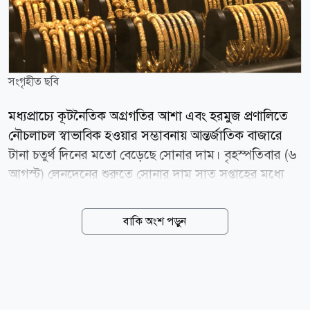
সংগৃহীত ছবি
মধ্যপ্রাচ্যে কূটনৈতিক অগ্রগতির আশা এবং হরমুজ প্রণালিতে
নৌচলাচল স্বাভাবিক হওয়ার সম্ভাবনায় আন্তর্জাতিক বাজারে
টানা চতুর্থ দিনের মতো বেড়েছে সোনার দাম। বৃহস্পতিবার (৬
আগস্ট) লেনদেনের শুরুতে সোনার দাম সাত সপ্তাহের মধ্যে
সর্বোচ্চ পর্যায়ে পৌঁছায়। স্পট মার্কেটে প্রতি আউন্স সোনার দাম
শূন্য দশমিক ৫ শতাংশ বেড়ে ৪ হাজার ২৬৫ দশমিক ২২
বাকি অংশ পড়ুন
ডলারে দাঁড়ায়। এর আগে দিনের শুরুতে ১৮ জুনের পর সর্বোচ্চ
দামে পৌঁছায় মূল্যবান এই ধাতু। বুধবারও সোার দাম
ফেব্রুয়ারির পর সবচেয়ে বড় একদিনের উত্থান দেখেছিল।
বাজার বিশ্লেষকদের মতে, ইরান ও ওমানের মধ্যে সম্ভাব্য
একটি সমঝোতা এবং মধ্যপ্রাচ্যে চলমান উত্তেজনা কমার আশা