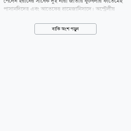
পেলেন ইরানের সাবেক দুই নারী জাতীয় ফুটবলার ফাতেমেহ
পাসানদিদেহ এবং আতেফেহ রামেজানিসাদে। অস্ট্রেলীয়
সংবাদমাধ্যম দ্য অস্ট্রেলিয়ান-এর তথ্য অনুযায়ী, বুধবার
ব্রিসবেনে আয়োজিত একটি বিশেষ নাগরিকত্ব প্রদান অনুষ্ঠানে
বাকি অংশ পড়ুন
এই দুজনকে আনুষ্ঠানিকভাবে অস্ট্রেলিয়ার নাগরিকত্ব দেওয়া
হয়। গত মার্চ মাসে অস্ট্রেলিয়ায় অনুষ্ঠিত এএফসি নারী এশিয়ান
কাপ চলাকালীন এই চাঞ্চল্যকর ঘটনা ঘটেছিল। টুর্নামেন্টের
একটি ম্যাচে মাঠে ইরানের জাতীয় সংগীত গাইতে অস্বীকৃতি
জানান এই খেলোয়াড়েরা। দেশে ফিরে কঠোর নির্যাতনের
শিকার হওয়ার তীব্র আশঙ্কায় তখন বেশ কয়েকজন ইরানি
ফুটবলার অস্ট্রেলিয়ায় রাজনৈতিক আশ্রয়ের আবেদন করেন,
যার মধ্যে ফাতেমেহ এবং আতেফেহও ছিলেন। পরবর্তীতে...