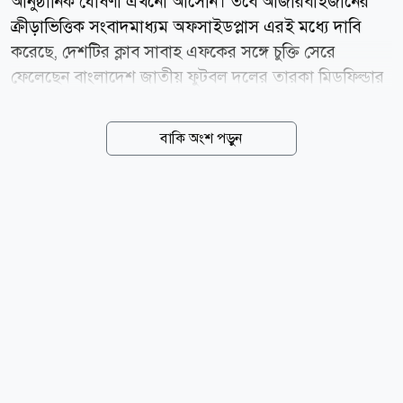
আনুষ্ঠানিক ঘোষণা এখনো আসেনি। তবে আজারবাইজানের
ক্রীড়াভিত্তিক সংবাদমাধ্যম অফসাইডপ্লাস এরই মধ্যে দাবি
করেছে, দেশটির ক্লাব সাবাহ এফকের সঙ্গে চুক্তি সেরে
ফেলেছেন বাংলাদেশ জাতীয় ফুটবল দলের তারকা মিডফিল্ডার
হামজা চৌধুরী। এই খবর সত্যি হলে ইংল্যান্ডের ক্লাব লেস্টার
সিটির সঙ্গে ২১ বছরের সম্পর্ক ছিন্ন হবে হামজার। গত মৌসুমে
বাকি অংশ পড়ুন
বাজে পারফরম্যান্সের পর লেস্টার ইংলিশ ক্লাব ফুটবলের তৃতীয়
স্তর ইএফএল লিগ ওয়ানে নেমে গেছে। এদিকে, সাবাহ এফকে
গত মৌসুমে আজারবাইজান প্রিমিয়ার লিগের শিরোপা জিতে
উয়েফা চ্যাম্পিয়নস লিগের বাছাইপর্বে জায়গা করে নিয়েছে।
বাছাইয়ের প্লে-অফ টপকাতে পারলেই মূল পর্বে জায়গা করে
নেবে। সেটা হলে হামজাকে ২০২৬-২৭ মৌসুমে চ্যাম্পিয়নস
লিগে খেলতে দেখা যেতে পারে। কিছুক্ষণ আগে ডেনমার্কের
ক্লাব আরহুসের বিপক্ষে প্লে-অফের প্রথম লেগে খেলতে নেমেছে
সাবাহ...