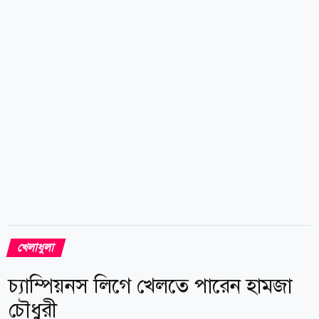
গড়ানোর আগেই স্কোরলাইন ছিল ৪-২। শেষপর্যন্ত তাতে আর
পরিবর্তন আসেনি। প্রথমার্ধেই মেসি-ক্যাসেমিরোর দল ৩-১
ব্যবধানে এগিয়ে ছিল। তাদের পক্ষে মেসি জোড়া, তেলাসকো
সেগোভিয়া ও মিকায়েল দোস সান্তোস একটি করে গোল
করেন। ম্যাচের ১১তম...
খেলাধুলা
চ্যাম্পিয়নস লিগে খেলতে পারেন হামজা
চৌধুরী