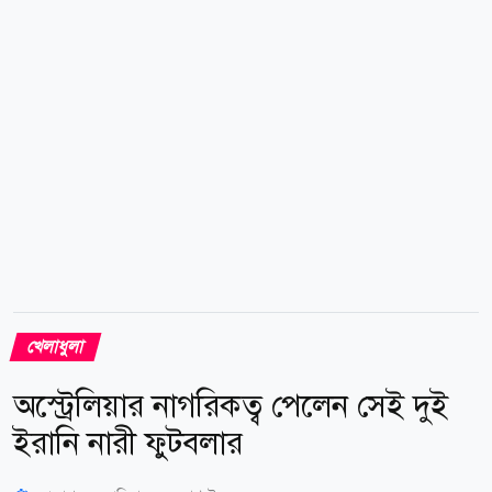
সহযোগী দেশটি শুধু ওয়ানডে সিরিজ নয়, দুই ম্যাচের টি-২০
সিরিজও খেলবে। টি-২০ সিরিজ দুটি মিরপুর স্টেডিয়ামে বসবে
৮ ও ১০ আগস্ট। টি-২০ সিরিজে সফরকারীদের প্রতিপক্ষ
বাংলাদেশ...
খেলাধুলা
অস্ট্রেলিয়ার নাগরিকত্ব পেলেন সেই দুই
ইরানি নারী ফুটবলার