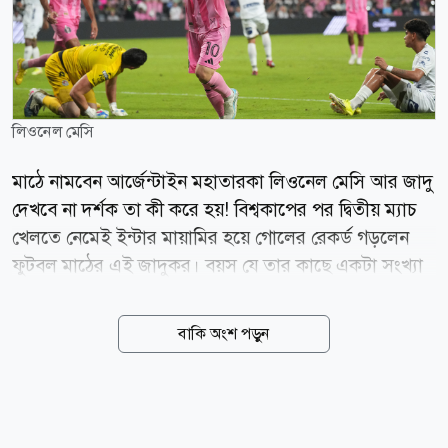
লিওনেল মেসি
মাঠে নামবেন আর্জেন্টাইন মহাতারকা লিওনেল মেসি আর জাদু
দেখবে না দর্শক তা কী করে হয়! বিশ্বকাপের পর দ্বিতীয় ম্যাচ
খেলতে নেমেই ইন্টার মায়ামির হয়ে গোলের রেকর্ড গড়লেন
ফুটবল মাঠের এই জাদুকর। বয়স যে তার কাছে একটা সংখ্যা
তা বারবার প্রমাণ করে যাচ্ছেন ৩৯ বছর বয়সী এই মহাতারকা।
লিগস কাপের ইতিহাসে তিনি এখন সর্বোচ্চ গোলদাতা। তার
বাকি অংশ পড়ুন
জোড়া গোলে ভর করে অ্যাতলেটিকো দে সান লুইসের বিপক্ষে
৪-২ ব্যবধানে জিতল ইন্টার মায়ামি। আজ (বৃহস্পতিবার)
ভোরে মায়ামির নু স্টেডিয়ামে অনুষ্ঠিত ম্যাচটি বৃষ্টির বাধায় বন্ধ
ছিল দ্বিতীয়ার্ধের ২৫ মিনিটের পর। আবারও খেলা মাঠে