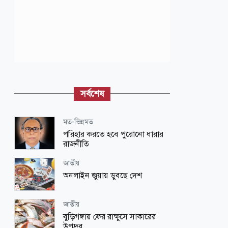
সর্বশেষ
মত-ভিন্নমত
পরিহার করতে হবে পুরোনো ধারার
রাজনীতি
জাতীয়
অনলাইন জুয়ায় ডুবছে দেশ
জাতীয়
বুড়িগঙ্গায় ফের রাক্ষুসে সাকারের
উপদ্রব