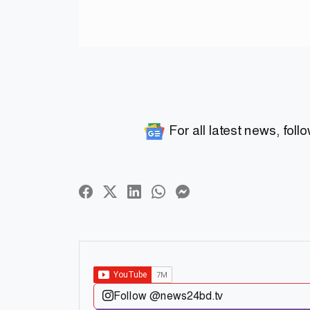
For all latest news, foll
Follow @news24bd.tv