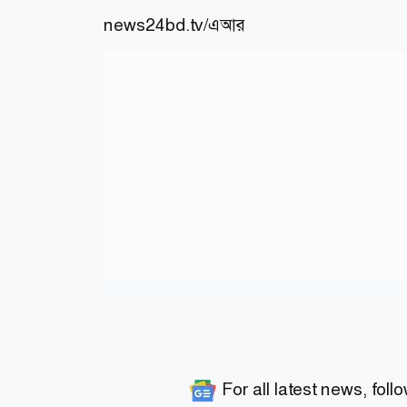
news24bd.tv/এআর
For all latest news, foll