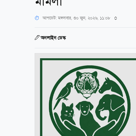
মামলা
আপডেট: মঙ্গলবার, ৩০ জুন, ২০২৬, ১১:০৮
অনলাইন ডেস্ক