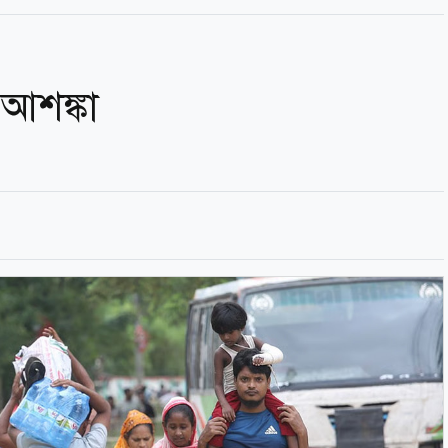
আশঙ্কা