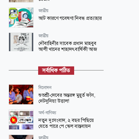
জাতীয়
আট কারণে গবেষণা নিবন্ধ প্রত্যাহার
জাতীয়
নৌবাহিনীর সাবেক প্রধান মাহবুব
আলী খানের শাহাদৎবার্ষিকী আজ
খেলাধুলা
বসুন্ধরায় আন্তর্জাতিক ক্রিকেট
সর্বাধিক পঠিত
অর্থ-বাণিজ্য
বিনোদন
দক্ষিণ এশিয়ার স্থিতিশীল মুদ্রা টাকা
শুভশ্রী-দেবের অন্তরঙ্গ মুহূর্ত ফাঁস,
নেটদুনিয়া উত্তাল!
ধর্ম-জীবন
অর্থ-বাণিজ্য
যে সাতটি অপরাধ মানুষের বিপদের
নতুন দুঃসংবাদ, ২ বছর পিছিয়ে
কারণ
যেতে পারে পে স্কেল বাস্তবায়ন
অর্থ-বাণিজ্য
জাতীয়