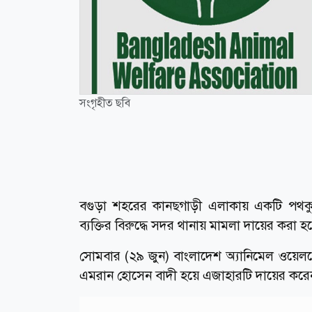
সংগৃহীত ছবি
বগুড়া শহরের কানছগাড়ী এলাকায় একটি পথকু
ব্যক্তির বিরুদ্ধে সদর থানায় মামলা দায়ের করা হ
সোমবার (২৯ জুন) বাংলাদেশ অ্যানিমেল ওয়েলফ
এমরান হোসেন বাদী হয়ে এজাহারটি দায়ের করে