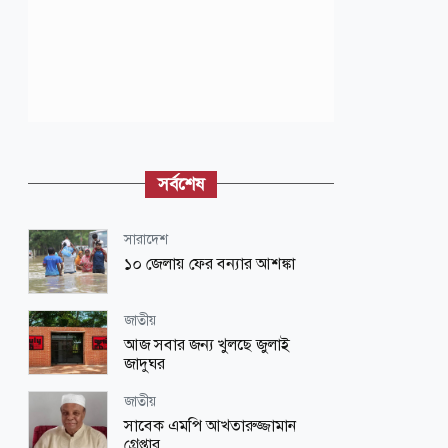
সর্বশেষ
সারাদেশ
১০ জেলায় ফের বন্যার আশঙ্কা
জাতীয়
আজ সবার জন্য খুলছে জুলাই
জাদুঘর
জাতীয়
সাবেক এমপি আখতারুজ্জামান
গ্রেপ্তার