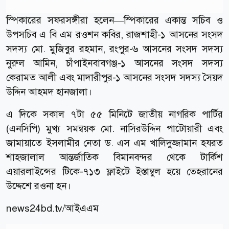
স্পিকারের সফরসঙ্গীরা হলেন—স্পিকারের একান্ত সচিব ও
উপসচিব এ বি এম রওশন কবির, রাজশাহী-১ আসনের সংসদ
সদস্য মো. মুজিবুর রহমান, রংপুর-৬ আসনের সংসদ সদস্য
নুরুল আমিন, চাঁপাইনবাবগঞ্জ-১ আসনের সংসদ সদস্য
কেরামত আলী এবং মাদারীপুর-১ আসনের সংসদ সদস্য সৈয়দ
উদ্দিন আহমদ হানজালা।
এ দিকে সকাল ৭টা ৫৫ মিনিটে জাতীয় নাগরিক পার্টির
(এনসিপি) মুখ্য সমন্বয়ক মো. নাসিরউদ্দিন পাটোয়ারী এবং
জামায়াতে ইসলামীর নেতা ড. এস এম খালিদুজ্জামান হযরত
শাহজালাল আন্তর্জাতিক বিমানবন্দর থেকে টার্কিশ
এয়ারলাইন্সের টিকে-৭১৩ ফ্লাইটে ইস্তাম্বুল হয়ে তেহরানের
উদ্দেশে রওনা হন।
news24bd.tv/
আইএএম