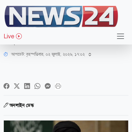
জাতীয়
বাংলাদেশ থেকে খামেনির শেষবিদায়
Live
অনুষ্ঠানে অংশ নিতে ইরান গেলেন যারা
আপডেট: বৃহস্পতিবার, ০২ জুলাই, ২০২৬, ১৭:০২
অনলাইন ডেস্ক