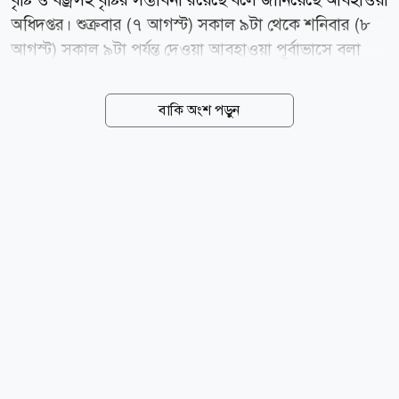
অধিদপ্তর। শুক্রবার (৭ আগস্ট) সকাল ৯টা থেকে শনিবার (৮
আগস্ট) সকাল ৯টা পর্যন্ত দেওয়া আবহাওয়া পূর্বাভাসে বলা
হয়েছে, ঢাকা, ময়মনসিংহ, খুলনা, বরিশাল, চট্টগ্রাম ও সিলেট
বিভাগের অনেক জায়গায় এবং রাজশাহী ও রংপুর বিভাগের
বাকি অংশ পড়ুন
কিছু কিছু জায়গায় অস্থায়ীভাবে দমকা হাওয়াসহ হালকা থেকে
মাঝারি ধরনের বৃষ্টি বা বজ্রসহ বৃষ্টি হতে পারে। এ ছাড়া দেশের
কোথাও কোথাও মাঝারি ধরনের ভারী থেকে ভারী বর্ষণের
আশঙ্কাও রয়েছে। একই সঙ্গে সারা দেশে দিন ও রাতের
তাপমাত্রা সামান্য বাড়তে পারে। আবহাওয়াবিদরা জানিয়েছেন,
মৌসুমি বায়ুর অক্ষের বর্ধিতাংশ রাজস্থান, পাঞ্জাব, হরিয়ানা,
উত্তরপ্রদেশ, বিহার, পশ্চিমবঙ্গ ও বাংলাদেশের মধ্যাঞ্চল হয়ে
আসাম পর্যন্ত বিস্তৃত রয়েছে। এর একটি অংশ উত্তর...