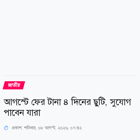
এ মাসে দেশের কোথাও কোথাও বিচ্ছিন্নভাবে এক থেকে দুটি
মৃদু থেকে মাঝারি ধরনের তাপপ্রবাহ বয়ে যেতে...
জাতীয়
আগস্টে ফের টানা ৪ দিনের ছুটি, সুযোগ
পাবেন যারা
প্রকাশ:
শনিবার, ০৮ আগস্ট, ২০২৬, ০৭:৩২