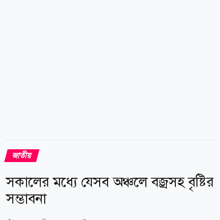
ব্যবহার করে আগুন নিভিয়ে ফেলেন। এতে বড় ধরনের কোনো
ক্ষয়ক্ষতি হয়নি বলে জানা গেছে। প্রত্যক্ষদর্শীরা বলেন, হঠাৎ
করে লাউঞ্জের ভেতরে ধোঁয়া দেখতে পাই। মুহূর্তের মধ্যেই
পুরো এলাকা ধোঁয়ায় আচ্ছন্ন হয়ে যায়।...
জাতীয়
সকালের মধ্যে যেসব অঞ্চলে বজ্রসহ বৃষ্টির
সম্ভাবনা