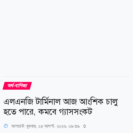
জ্বালানি তেলের মানদণ্ড ব্রেন্ট ক্রুডের দাম প্রায় ৫ শতাংশ কমে
ব্যারেলপ্রতি ৮০ ডলারের নিচে নেমে...
অর্থ-বাণিজ্য
এলএনজি টার্মিনাল আজ আংশিক চালু
হতে পারে, কমবে গ্যাসসংকট
আপডেট: বুধবার, ০৫ আগস্ট, ২০২৬, ০৯:৩৯