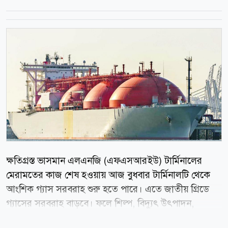
ক্ষতিগ্রস্ত ভাসমান এলএনজি (এফএসআরইউ) টার্মিনালের
মেরামতের কাজ শেষ হওয়ায় আজ বুধবার টার্মিনালটি থেকে
আংশিক গ্যাস সরবরাহ শুরু হতে পারে। এতে জাতীয় গ্রিডে
গ্যাসের সরবরাহ বাড়বে। ফলে শিল্প, বিদ্যুৎ উৎপাদন,
সিএনজি ও আবাসিক খাতে চলমান গ্যাসসংকট অনেকটাই