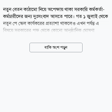
নতুন বেতন কাঠামো নিয়ে অপেক্ষায় থাকা সরকারি কর্মকর্তা-
কর্মচারীদের জন্য দুঃসংবাদ আসতে পারে। গত ১ জুলাই থেকে
নতুন পে স্কেল কার্যকরের প্রত্যাশা থাকলেও এখন পর্যন্ত এ
বিষয়ে সরকারের পক্ষ থেকে কোনো আনুষ্ঠানিক ঘোষণা
আসেনি। ফলে চাকরিজীবীদের মধ্যে অনিশ্চয়তা ও হতাশায়
উদ্বেগ বাড়ছে। এদিকে পে স্কেল বাস্তবায়ন নিয়ে সরকারের
বাকি অংশ পড়ুন
প্রস্তুতি এগিয়ে চললেও আন্তর্জাতিক মুদ্রা তহবিল (আইএমএফ)
এটি অন্তত দুই বছর পিছিয়ে দেওয়ার পরামর্শ দিয়েছে। তবে
সরকার সেই সুপারিশ গ্রহণ না করে নবম জাতীয় পে স্কেলের
গেজেট দ্রুত প্রকাশের দিকেই এগোচ্ছে। অর্থ ও পরিকল্পনামন্ত্রী
আমির খসরু মাহমুদ চৌধুরী জানিয়েছেন, নতুন বেতন
কাঠামোর কাজ এখন চূড়ান্ত পর্যায়ে। মন্ত্রিসভার অনুমোদন
মিললেই প্রজ্ঞাপন জারি করা হবে। অর্থ বিভাগের সূত্র বলছে,
আগামী অক্টোবরে আইএমএফের বার্ষিক সভার আগেই গেজেট
প্রকাশের...