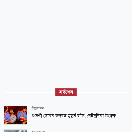
সর্বশেষ
বিনোদন
শুভশ্রী-দেবের অন্তরঙ্গ মুহূর্ত ফাঁস, নেটদুনিয়া উত্তাল!