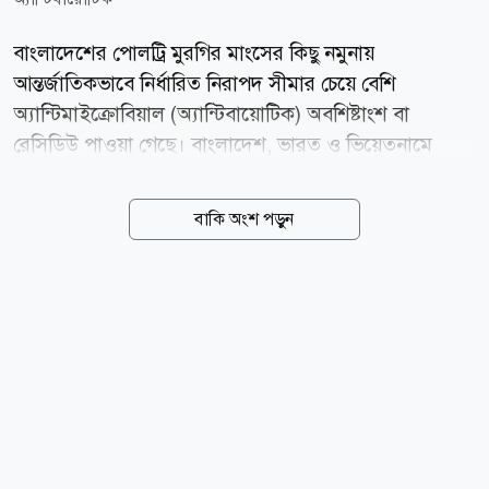
বাংলাদেশের পোলট্রি মুরগির মাংসের কিছু নমুনায়
আন্তর্জাতিকভাবে নির্ধারিত নিরাপদ সীমার চেয়ে বেশি
অ্যান্টিমাইক্রোবিয়াল (অ্যান্টিবায়োটিক) অবশিষ্টাংশ বা
রেসিডিউ পাওয়া গেছে। বাংলাদেশ, ভারত ও ভিয়েতনামে
পরিচালিত এক যৌথ গবেষণায় এ তথ্য উঠে এসেছে।
গবেষকদের মতে, এ ধরনের অবশিষ্টাংশ জনস্বাস্থ্যের জন্য
বাকি অংশ পড়ুন
উদ্বেগের কারণ হতে পারে এবং অ্যান্টিমাইক্রোবিয়াল
রেজিস্ট্যান্স (এএমআর) বা অ্যান্টিবায়োটিক-প্রতিরোধী জীবাণুর
ঝুঁকি বাড়াতে পারে। যুক্তরাজ্যের রয়েল ভেটেরিনারি কলেজ
(RVC)-এর নেতৃত্বে পরিচালিত গবেষণাটি প্রকাশ করেছে
যুক্তরাজ্যভিত্তিক Poultry News। গবেষণায় বাংলাদেশ,
ভারত ও ভিয়েতনামের বিভিন্ন গবেষণা প্রতিষ্ঠানের বিজ্ঞানীরাও
অংশ নেন। গবেষণার নেতৃত্ব দেন রয়েল ভেটেরিনারি কলেজের
ভেটেরিনারি ক্লিনিক্যাল ফার্মাকোলজি ও অ্যানেস্থেসিয়ার
অধ্যাপক লুডোভিক পেলিগ্যান্ড।...