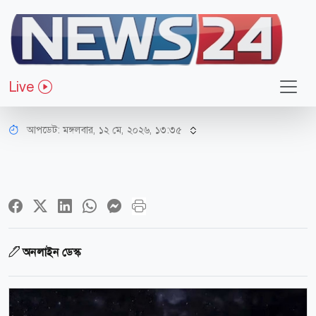
বিজ্ঞান ও প্রযুক্তি
চাঁদে পাঠানোর জন্য তৈরি মানবসদৃশ
Live
রোবট উন্মোচন করলো চীন
আপডেট: মঙ্গলবার, ১২ মে, ২০২৬, ১৩:৩৫
অনলাইন ডেস্ক