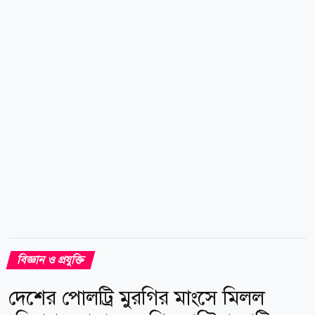
মহাকাশ আবহাওয়া (স্পেস ওয়েদার) সৃষ্টি করে। এই মহাকাশ
আবহাওয়া পৃথিবীর বিদ্যুৎ সরবরাহ ব্যবস্থা, উপগ্রহ ও
যোগাযোগ ব্যবস্থায় বিঘ্ন ঘটাতে পারে। এমনকি মহাকাশে থাকা
নভোচারীদের জন্যও এটি ঝুঁকিপূর্ণ হতে পারে। যুক্তরাষ্ট্রের
ন্যাশনাল সোলার অবজারভেটরির (এনএসও) বিজ্ঞানী ডেভিড
ববোল্টজ বলেন,...
বিজ্ঞান ও প্রযুক্তি
দেশের পোলট্রি মুরগির মাংসে মিলল