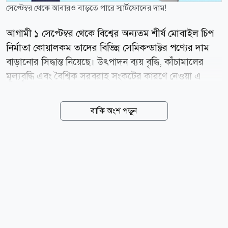
সেপ্টেম্বর থেকে আবারও বাড়তে পারে স্মার্টফোনের দাম!
আগামী ১ সেপ্টেম্বর থেকে বিশ্বের অন্যতম শীর্ষ মোবাইল চিপ
নির্মাতা কোয়ালকম তাদের বিভিন্ন সেমিকন্ডাক্টর পণ্যের দাম
বাড়ানোর সিদ্ধান্ত নিয়েছে। উৎপাদন ব্যয় বৃদ্ধি, কাঁচামালের
মূল্যবৃদ্ধি এবং বৈশ্বিক সরবরাহ সংকটের কারণে নেওয়া এ
সিদ্ধান্তের প্রভাব সরাসরি ড়তে পারে আগামী প্রজন্মের
অ্যান্ড্রয়েড স্মার্টফোনের খুচরা দামে। এমনটাই মত দিয়েছেন
বাকি অংশ পড়ুন
বাজার বিশ্লেষকরা। প্রতিষ্ঠানটির এক বিজ্ঞপ্তিতে বলা হয়েছে,
গত কয়েক মাসে মেমোরি চিপ, সাবস্ট্রেটসহ বিভিন্ন কাঁচামালের
দাম উল্লেখযোগ্যভাবে বেড়েছে। একই সঙ্গে কৃত্রিম বুদ্ধিমত্তা
(এআই) প্রযুক্তিনির্ভর ডেটা সেন্টারের ব্যাপক সম্প্রসারণের ফলে
সেমিকন্ডাক্টরের বৈশ্বিক চাহিদা বেড়ে গিয়ে সরবরাহ ব্যবস্থার
ওপর অতিরিক্ত চাপ তৈরি হয়েছে। এ সংকট আরও বাড়িয়েছে
কোয়ালকমের প্রধান উৎপাদন সহযোগী তাইওয়ান
সেমিকন্ডাক্টর...