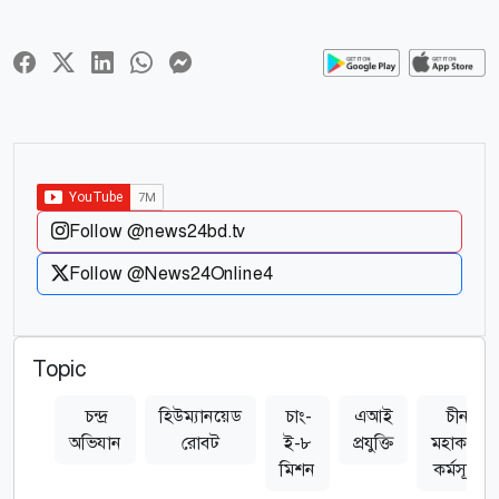
Follow @news24bd.tv
Follow @News24Online4
Topic
চন্দ্র
হিউম্যানয়েড
চাং-
এআই
চীন
অভিযান
রোবট
ই-৮
প্রযুক্তি
মহাকাশ
মিশন
কর্মসূচি