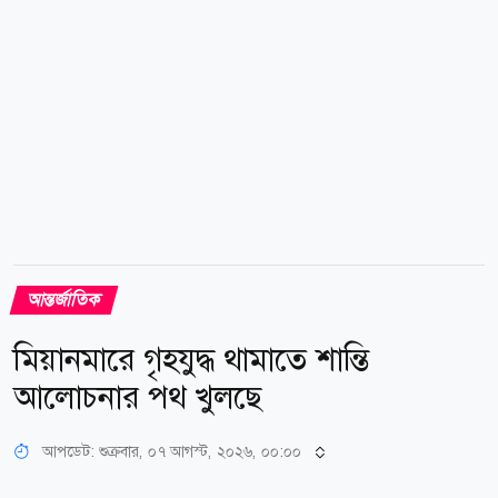
অনুমতি রয়েছে। এই আইন...
আন্তর্জাতিক
মিয়ানমারে গৃহযুদ্ধ থামাতে শান্তি
আলোচনার পথ খুলছে
আপডেট: শুক্রবার, ০৭ আগস্ট, ২০২৬, ০০:০০