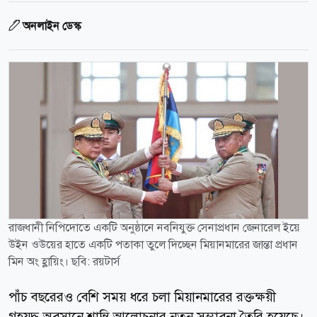
অনলাইন ডেস্ক
রাজধানী নিপিদোতে একটি অনুষ্ঠানে নবনিযুক্ত সেনাপ্রধান জেনারেল ইয়ে
উইন ওউয়ের হাতে একটি পতাকা তুলে দিচ্ছেন মিয়ানমারের জান্তা প্রধান
মিন অং হ্লায়িং। ছবি: রয়টার্স
পাঁচ বছরেরও বেশি সময় ধরে চলা মিয়ানমারের রক্তক্ষয়ী
গৃহযুদ্ধ অবসানে শান্তি আলোচনার নতুন সম্ভাবনা তৈরি হয়েছে।