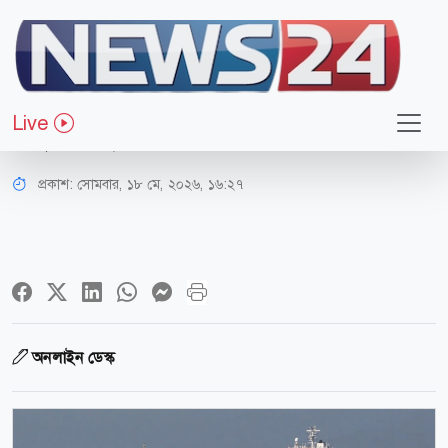
আন্তর্জাতিক
এবার হরমুজ প্রণালি ব্যবস্থাপনা করবে
Live
নতুন সংস্থা, নাম ঘোষণা করল ইরান
প্রকাশ:
সোমবার, ১৮ মে, ২০২৬, ১৬:২৭
অনলাইন ডেস্ক