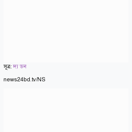
সূত্র:
দ্য ডন
news24bd.tv/NS