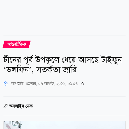
আন্তর্জাতিক
চীনের পূর্ব উপকূলে ধেয়ে আসছে টাইফুন
‘ডলফিন’, সতর্কতা জারি
আপডেট: শুক্রবার, ০৭ আগস্ট, ২০২৬, ০১:৫৪
অনলাইন ডেস্ক