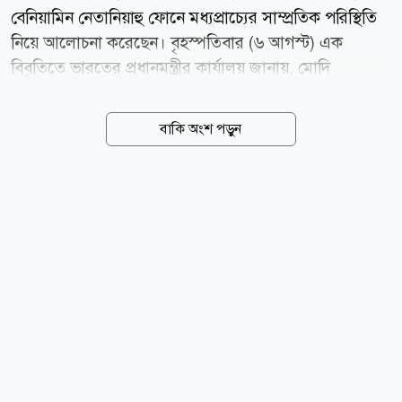
বেনিয়ামিন নেতানিয়াহু ফোনে মধ্যপ্রাচ্যের সাম্প্রতিক পরিস্থিতি
নিয়ে আলোচনা করেছেন। বৃহস্পতিবার (৬ আগস্ট) এক
বিবৃতিতে ভারতের প্রধানমন্ত্রীর কার্যালয় জানায়, মোদি
নেতানিয়াহুর কাছ থেকে একটি ফোন কল পেয়েছিলেন এবং
তারা মধ্যপ্রাচ্যের সাম্প্রতিক ঘটনাবলি নিয়ে মতবিনিময়
বাকি অংশ পড়ুন
করেছেন। বার্তা সংস্থা আনাদোলুর খবরে বলা হয়, নয়াদিল্লি
আরও বলেছে, নেতারা ভারত ও ইসরায়েলের বিশেষ
কৌশলগত অংশীদারিত্বের ধারাবাহিক অগ্রগতি পর্যালোচনা
করেছেন এবং দুই দেশের পারস্পরিক স্বার্থে বিভিন্ন খাতে
দ্বিপাক্ষিক সহযোগিতা আরও জোরদার করার প্রতিশ্রুতি
পুনর্ব্যক্ত করেছেন। এ সময় যোগাযোগ চালিয়ে যাওয়ার বিষয়ে
সম্মতও হন মোদি-নেতানিয়াহু। যুক্তরাষ্ট্র ও ইরানের মধ্যে
সাম্প্রতিক সামরিক সংঘাতের পর হরমুজ প্রণালিকে ঘিরে...