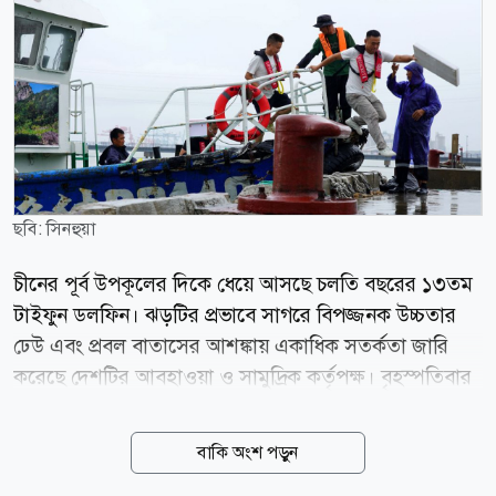
ছবি: সিনহুয়া
চীনের পূর্ব উপকূলের দিকে ধেয়ে আসছে চলতি বছরের ১৩তম
টাইফুন ডলফিন। ঝড়টির প্রভাবে সাগরে বিপজ্জনক উচ্চতার
ঢেউ এবং প্রবল বাতাসের আশঙ্কায় একাধিক সতর্কতা জারি
করেছে দেশটির আবহাওয়া ও সামুদ্রিক কর্তৃপক্ষ। বৃহস্পতিবার
(৬ আগস্ট) চীনের জাতীয় সামুদ্রিক পরিবেশ পূর্বাভাস কেন্দ্র
(এনএমইএফসি) জানায়, বৃহস্পতিবার থেকে শুক্রবারের মধ্যে
বাকি অংশ পড়ুন
পূর্ব চীন সাগরের পূর্বাংশে ৬ থেকে ১০ মিটার উচ্চতার ঢেউ সৃষ্টি