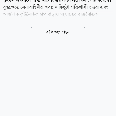
যুদ্ধক্ষেত্রে সেনাবাহিনীর অবস্থান কিছুটা শক্তিশালী হওয়া এবং
আঞ্চলিক কূটনৈতিক চাপ বাড়ায় সংঘাতের রাজনৈতিক
সমাধানের পথ খুলতে পারে বলে মনে করছেন বিশ্লেষকরা।
বার্তাসংস্থা রয়টার্সের প্রতিবেদনে বলা হয়েছে, মিয়ানমারের
বাকি অংশ পড়ুন
ছায়া সরকার ও প্রধান জাতিগত সশস্ত্র গোষ্ঠীগুলোর জোট
স্টিয়ারিং কাউন্সিল ফর দ্য ইমার্জেন্স অব আ ফেডারেল
ডেমোক্রেটিক ইউনিয়ন (এসসিইএফ) সম্প্রতি রাজনৈতিক
সংলাপের প্রতি নিজেদের অঙ্গীকার পুনর্ব্যক্ত করেছে। থাইল্যান্ড
ও ফিলিপিন্সের পররাষ্ট্রমন্ত্রীদের সঙ্গে বৈঠকের পর জোটটি
জানায়, সংকটের সমাধানে তারা আলোচনার পথেই এগোতে
চায়। এসসিইএফ-এর মুখপাত্র স নিমরোড রয়টার্সকে বলেন,
তাদের চূড়ান্ত লক্ষ্য বেসামরিক শাসন প্রতিষ্ঠা এবং...