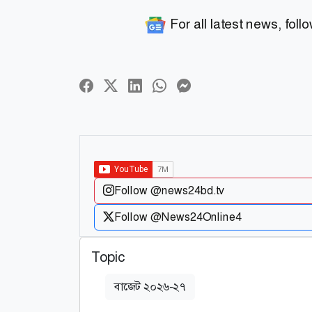
For all latest news, foll
Follow @news24bd.tv
Follow @News24Online4
Topic
বাজেট ২০২৬-২৭