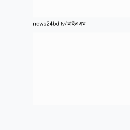
news24bd.tv/আইএএম