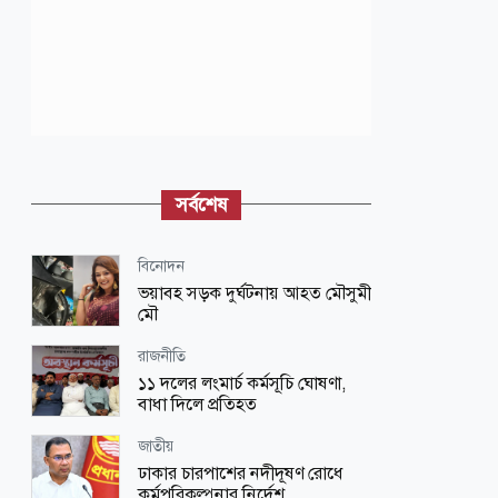
সর্বশেষ
বিনোদন
ভয়াবহ সড়ক দুর্ঘটনায় আহত মৌসুমী
মৌ
রাজনীতি
১১ দলের লংমার্চ কর্মসূচি ঘোষণা,
বাধা দিলে প্রতিহত
জাতীয়
ঢাকার চারপাশের নদীদূষণ রোধে
কর্মপরিকল্পনার নির্দেশ