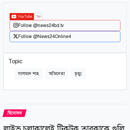
Follow @news24bd.tv
Follow @News24Online4
Topic
সালমান শাহ
অভিনেতা
মৃত্যু
বিনোদন
লাইভ চলাকালেই টিকটক তারকাকে গুলি