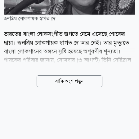
জনপ্রিয় লোকগায়ক স্বাগত দে
ভারতের বাংলা লোকসংগীত জগতে নেমে এসেছে শোকের
ছায়া। জনপ্রিয় লোকগায়ক স্বাগত দে আর নেই। তার মৃত্যুতে
বাংলা লোকগানের অঙ্গনে সৃষ্টি হয়েছে অপূরণীয় শূন্যতা।
গায়কের পরিবার জানায়, সোমবার (৩ আগস্ট) তিনি সেরিব্রাল
স্ট্রোকে আক্রান্ত হন। এরপর থেকে চিকিৎসাধীন ছিলেন। তবে
শেষ পর্যন্ত সব চেষ্টা ব্যর্থ করে বৃহস্পতিবার (৬ আগস্ট) শেষ
বাকি অংশ পড়ুন
নিঃশ্বাস ত্যাগ করেন এই গুণী শিল্পী। স্বাগত দে তার সুরেলা
কণ্ঠে গাওয়া অসংখ্য লোকগানের মাধ্যমে শ্রোতাদের হৃদয়ে
স্থায়ী আসন করে নিয়েছেন। বিশেষ করে সোনা বন্ধু রে এবং
ময়না ছলাৎ ছলাৎ গান দুটি আজও বাংলা
লোকসংগীতপ্রেমীদের কাছে সমান জনপ্রিয়। তাঁর কণ্ঠে
লোকগান নতুন প্রজন্মের কাছেও নতুনভাবে পরিচিতি পেয়েছিল।
শিল্পীর মৃত্যুর খবর প্রকাশ্যে আসতেই সামাজিক