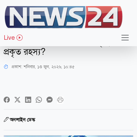
বিনোদন
৩০ বছর পর উত্তোলন হবে সালমানের
Live
দেহাবশেষ; কঙ্কালে মিলবে কি মৃত্যুর
প্রকৃত রহস্য?
প্রকাশ:
শনিবার, ১৩ জুন, ২০২৬, ১০:৪৫
অনলাইন ডেস্ক