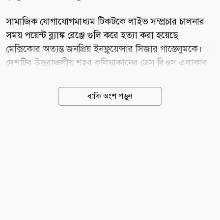
সামাজিক যোগাযোগমাধ্যম টিকটকে লাইভ সম্প্রচার চালনার
সময় পয়েন্ট ব্ল্যাঙ্ক রেঞ্জে গুলি করে হত্যা করা হয়েছে
মেক্সিকোর অত্যন্ত জনপ্রিয় ইনফ্লুয়েন্সার সিজার গাস্তেলুমকে।
দেশটির উত্তরাঞ্চলীয় শহর কুলিয়াকানের ত্রেস রিওস এলাকার
একটি ফাস্টফুড রেস্তোরাঁর বাইরে মঙ্গলবার সন্ধ্যায় দুই বন্ধুর
সঙ্গে ভিডিও ধারণ করছিলেন তিনি। ঠিক সেই মুহূর্তে একটি
বাকি অংশ পড়ুন
মোটরসাইকেলে করে আসা দুজন ব্যক্তির একজন খুব কাছ
থেকে তাকে গুলি করে পালিয়ে যায়। হাস্যরসাত্মক ভিডিও
বানিয়ে টিকটকে পাঁচ লাখেরও বেশি অনুসারী তৈরি করা এই
সামাজিক মাধ্যম তারকার এমন মর্মান্তিক হত্যাকাণ্ডে দেশটির
নেটদুনিয়া ও বিনোদনজগতে তীব্র শোকের ছায়া নেমে এসেছে।
ঘটনার সময় সিজার গাস্তেলুম ও তার বন্ধুদের শরীরে ডেলিভারি
ড্রাইভারদের ব্যবহৃত উজ্জ্বল কমলা রঙের কোট ও ব্যাগ পরা
ছিল। স্থানীয় সংবাদ...