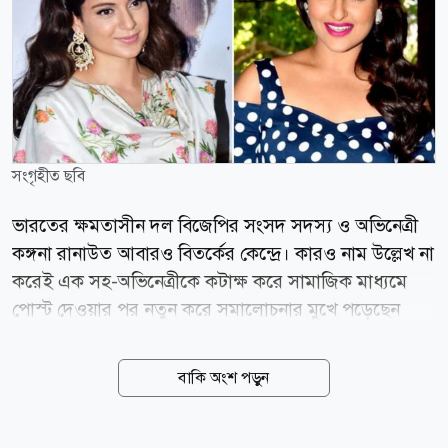
সংগৃহীত ছবি
ভারতের ক্ষমতাসীন দল বিজেপির সংসদ সদস্য ও অভিনেত্রী
কঙ্গনা রানাউত আবারও বিতর্কের কেন্দ্রে। কারও নাম উল্লেখ না
করেই এক সহ-অভিনেত্রীকে কটাক্ষ করে সামাজিক মাধ্যমে
পোস্ট দেওয়ার পর নতুন করে সমালোচনার মুখে পড়েছেন
তিনি। সম্প্রতি এক পোস্টে কঙ্গনা লেখেন, নাম নেব না, তবে
এক জিহাদি মোটা অভিনেত্রী নিট আন্দোলন নিয়ে ভিডিও
বাকি অংশ পড়ুন
বানাচ্ছিল। অথচ ঝাড়খন্ডের আন্দোলনের সময় তার মুখ বন্ধ
ছিল। পোস্টে তিনি আরও দাবি করেন, তাকে নিয়েও নানা