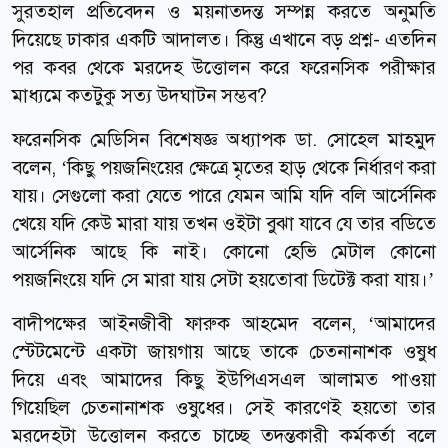
সুরতহাল প্রতিবেদন ও ময়নাতদন্ত সম্পন্ন করতে অনুমতি
দিয়েছে ঢাকার একটি আদালত। কিন্তু এখানে বড় প্রশ্ন- এতদিন
পর কবর থেকে মরদেহ উত্তোলন করে ফরেনসিক পরীক্ষার
মাধ্যমে কতটুকু সত্য উদঘাটন সম্ভব?
ফরেনসিক মেডিসিন বিশেষজ্ঞ অধ্যাপক ডা. সোহেল মাহমুদ
বলেন, ‘কিছু পয়জনিংয়ের ক্ষেত্রে মৃতের হাড় থেকে নির্ধারণ করা
যায়। সেগুলো করা যেতে পারে যেমন আমি যদি বলি আর্সেনিক
খেয়ে যদি কেউ মারা যায় তখন ওইটা বুঝা যাবে যে তার বডিতে
আর্সেনিক আছে কি নাই। কোনো হেভি মেটাল কোনো
পয়জনিংয়ে যদি সে মারা যায় সেটা হয়তোবা ডিটেক্ট করা যায়।’
বাদীপক্ষের আইনজীবী ফারুক আহমেদ বলেন, ‘আমাদের
স্টেটমেন্টে একটা জায়গায় আছে তাকে চেতনানাশক ওষুধ
দিয়ে এবং আমাদের কিছু ইউপিএসএল আলামত পাওয়া
গিয়েছিল চেতনানাশক ওষুধের। সেই কারণেই হয়তো তার
মরদেহটা উত্তোলন করতে চাচ্ছে তদন্তকারী কর্মকর্তা বলে