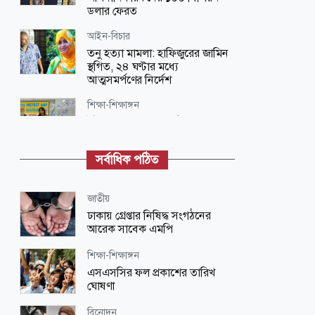
ডলার ফেরত
আইন-বিচার
তনু হত্যা মামলা: হাফিজুরের জামিন
স্থগিত, ২৪ ঘণ্টার মধ্যে
আত্মসমর্পণের নির্দেশ
শিক্ষা-শিক্ষাঙ্গন
ইউরোপিয়ান স্ট্যান্ডার্ড স্কুলে ‘স্কুল
ক্লাব লিডারশিপ ও প্রিফেক্ট নির্বাচন’
অনুষ্ঠিত
সর্বাধিক পঠিত
আন্তর্জাতিক
ভিসা ও গ্রিন কার্ড নিয়ে নতুন নীতিমালা
জাতীয়
জারি যুক্তরাষ্ট্রের
ঢাকায় গ্রেপ্তার নিষিদ্ধ সংগঠনের
আরেক সাবেক এমপি
রাজনীতি
এক নেতাকে সুখবর দিল বিএনপি
শিক্ষা-শিক্ষাঙ্গন
এসএসসির ফল প্রকাশের তারিখ
ঘোষণা
রাজনীতি
অনৈতিক কর্মকাণ্ডের অভিযোগে
বিনোদন