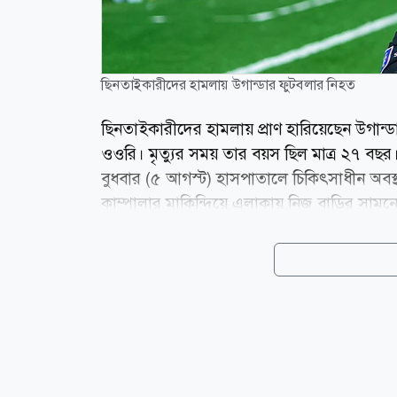
ছিনতাইকারীদের হামলায় উগান্ডার ফুটবলার নিহত
ছিনতাইকারীদের হামলায় প্রাণ হারিয়েছেন উগা
ওওরি। মৃত্যুর সময় তার বয়স ছিল মাত্র ২৭ বছর
বুধবার (৫ আগস্ট) হাসপাতালে চিকিৎসাধীন অবস্
কাম্পালার মাকিন্দিয়ে এলাকায় নিজ বাড়ির সামনে 
হামলাকারীরা ওওরির মোবাইল ফোনসহ মূল্যবান জিনিসপ
রাস্তায় ব্যবহৃত পাথর দিয়ে তাকে আঘাত করে। প
আহত অবস্থায় ওওরিকে প্রথমে একটি স্থানীয় চিকি
কাম্পালার একটি বেসরকারি হাসপাতালে...