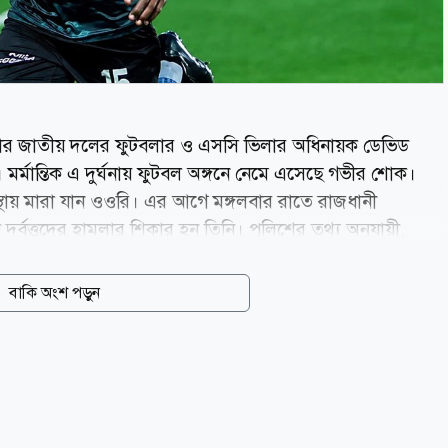
ন্ডার জাতীয় দলের ফুটবলার ও এসসি ভিলার অধিনায়ক ডেভিড
। মর্মান্তিক এ দুর্ঘনায় ফুটবল অঙ্গনে নেমে এসেছে গভীর শোক।
থায় মারা যান ওওরি। এর আগে মঙ্গলবার রাতে রাজধানী
দুর্বৃত্তদের হামলার শিকার হন তিনি। পুলিশের তথ্য অনুযায়ী,
ত্র ছিনিয়ে নেওয়ার চেষ্টা করে। তিনি বাধা দিলে দুর্বৃত্তরা
রে তার কাছ থেকে জিনিসপত্র নিয়ে পালিয়ে যায় তারা। গুরুতর
বাকি অংশ পড়ুন
ৎসাকেন্দ্রে নেওয়া হয়। পরে উন্নত চিকিৎসার জন্য তাকে