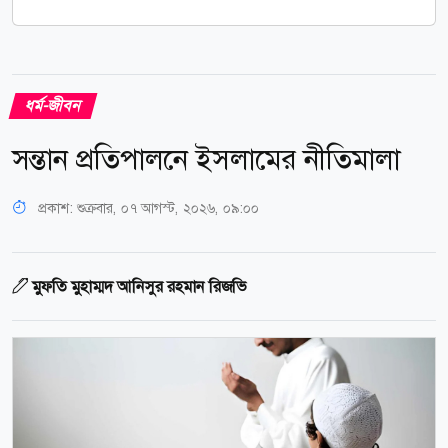
ধর্ম-জীবন
সন্তান প্রতিপালনে ইসলামের নীতিমালা
প্রকাশ:
শুক্রবার, ০৭ আগস্ট, ২০২৬, ০৯:০০
মুফতি মুহাম্মদ আনিসুর রহমান রিজভি