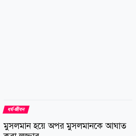
সে বিষয়ে আরও সক্রিয় ভূমিকা নেওয়া উচিত। তিনি আরো
বলেন, তালিকাভুক্ত কোম্পানিগুলোকে মাকাসিদ আল-শরিয়াহর
নীতিগুলোকে বিশ্বাসযোগ্য কৌশল, বিনিয়োগযোগ্য সুযোগ এবং
পরিমাপযোগ্য ফলাফলে রূপ দিতে হবে। অনিশ্চিত বৈশ্বিক
অর্থনৈতিক পরিস্থিতিতে শরিয়াহসম্মত বিনিয়োগের...
ধর্ম-জীবন
মুসলমান হয়ে অপর মুসলমানকে আঘাত