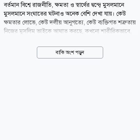
বর্তমান বিশ্বে রাজনীতি, ক্ষমতা ও স্বার্থের দ্বন্দ্বে মুসলমানে
মুসলমানে সংঘাতের ঘটনাও অনেক বেশি দেখা যায়। কেউ
ক্ষমতার লোভে, কেউ দলীয় আনুগত্যে, কেউ ব্যক্তিগত শত্রুতায়
নিজের মুসলিম ভাইকে আঘাত করছে, কখনো শারীরিকভাবে,
কখনো মানসিকভাবে, কখনো সামাজিকভাবে। ইসলাম এই
ভয়াবহ প্রবণতাকে কীভাবে দেখে? কোরআন ও হাদিসে এ
বাকি অংশ পড়ুন
বিষয়ে সংক্ষীপ্ত আলোচনা করা হলো- মুসলমানরা পরস্পর ভাই:
মুসলমানদের পরস্পর সম্পর্ক হতে হবে ভ্রাতৃত্বের, শত্রুতার
নয়। কেননা মহান আল্লাহ পবিত্র কোরআনে সুস্পষ্টভাবে ঘোষণা
করেছেন যে, মুমিনরা পরস্পর ভাই। এই ভ্রাতৃত্বের বন্ধন কোনো
রাষ্ট্রীয় সীমানা, রাজনৈতিক দল, গোত্র বা স্বার্থের ভিত্তিতে নয়,
বরং ইসলাম ও তাকওয়ার ভিত্তিতে হতে হবে। পবিত্র কোরআনে
মহান আল্লাহ বলেছেন, প্রকৃতপক্ষে সমস্ত মুসলিম ভাই-ভাই।
সুতরাং তোমরা তোমাদের দুভাইয়ের মধ্যে মীমাংসা করে
দাও,...