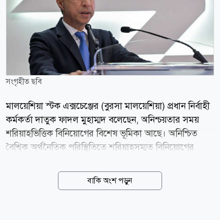
সংগৃহীত ছবি
মালয়েশিয়া স্টক এক্সচেঞ্জের (বুরসা মালয়েশিয়া) প্রধান নির্বাহী
কর্মকর্তা দাতুক ফাদল মুহাম্মদ বলেছেন, অনিশ্চয়তার সময়
শরিয়াহভিত্তিক বিনিয়োগের বিশেষ ভূমিকা আছে। অনিশ্চিত
বৈশ্বিক অর্থনৈতিক পরিস্থিতিতে শরিয়াহসম্মত বিনিয়োগের
ভূমিকা ক্রমেই গুরুত্বপূর্ণ হয়ে উঠছে। ইনভেস্ট শরিয়াহ
কনফারেন্স ২০২৬-এ বক্তব্য দেওয়ার সময় তিনি এই মন্তব্য
বাকি অংশ পড়ুন
করেন। তিনি বলেন, বিনিয়োগ তহবিল ব্যবস্থাপক ও
বিনিয়োগকারীদের শুধু পুঁজি সরবরাহের মধ্যে সীমাবদ্ধ না থেকে
তাদের বিনিয়োগের মাধ্যমে দীর্ঘমেয়াদি মূল্য সৃষ্টি হচ্ছে কি না,