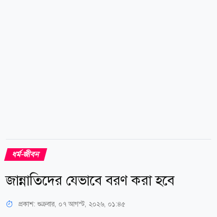
বাড়ছে, মাদক, অশ্লীলতা, প্রযুক্তির অপব্যবহার ও মূল্যবোধের
অবক্ষয় সমাজকে গ্রাস করছে, তখন ইসলামের সন্তান
প্রতিপালন নীতি নতুন করে আমাদের সামনে আলোর দিশা হয়ে
দাঁড়ায়। কারণ একটি আদর্শ সমাজ গড়ার সূচনা হয় আদর্শ
পরিবার থেকে, আর আদর্শ পরিবারের...
ধর্ম-জীবন
জান্নাতিদের যেভাবে বরণ করা হবে
প্রকাশ:
শুক্রবার, ০৭ আগস্ট, ২০২৬, ০১:৪৫