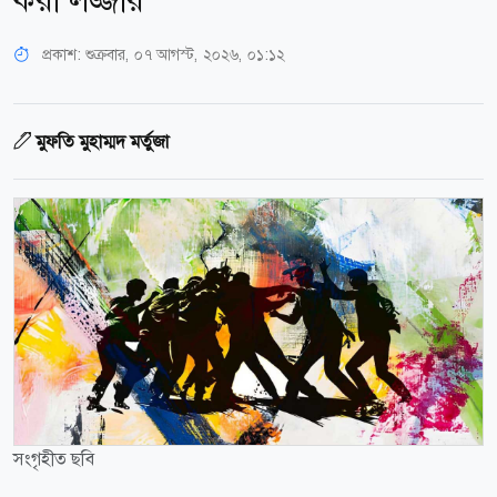
করা লজ্জার
প্রকাশ:
শুক্রবার, ০৭ আগস্ট, ২০২৬, ০১:১২
মুফতি মুহাম্মদ মর্তুজা
সংগৃহীত ছবি