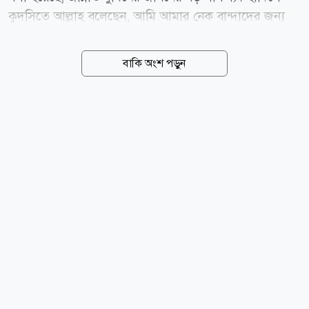
কুদসিতে আল্লাহ বলেছেন, আমি আমার নেক বান্দাদের জন্য
এমন সব বস্তু বানিয়ে রেখেছি, যা কোনো চোখ দেখেনি, কোনো
কান শোনেনি এবং কোনো অন্তঃকরণ চিন্তা করেনি। হাদিস
বাকি অংশ পড়ুন
বর্ণনাকারী সাহাবি আবু হুরায়রা (রা.) বলেন, তোমরা চাইলে এ
আয়াত তিলাওয়াত করো: কেউ জানে না তাদের জন্য চোখ
জুড়ানো কোনো বিষয় লুকিয়ে রাখা হয়েছে। (সুরা সাজদা,
আয়াত: ১৭; সহিহ বুখারি, হাদিস: ৪৭৭৯) যেভাবে বরণ করা
হবে পরকালে জান্নাতিদের সম্মান ও মর্যাদার সঙ্গে জান্নাতে
স্বাগত জানানো হবে। কোরআন ও হাদিসের আলোকে
জান্নাতিদের স্বাগত জানানোর পদ্ধতি তুলে ধরা হলো- ১.
সালামের মাধ্যমে: শান্তির বার্তা সালামের মাধ্যমে জান্নাতিদের
স্বাগত জানানো হবে। পবিত্র...