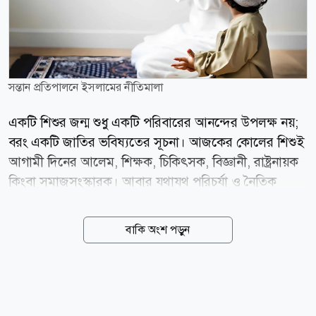
সন্তান প্রতিপালনে ইসলামের নীতিমালা
একটি শিশুর জন্ম শুধু একটি পরিবারের আনন্দের উপলক্ষ নয়;
বরং একটি জাতির ভবিষ্যতের সূচনা। আজকের কোলের শিশুই
আগামী দিনের আলেম, শিক্ষক, চিকিৎসক, বিজ্ঞানী, রাষ্ট্রনায়ক
কিংবা সমাজসংস্কারক। আবার যথাযথ পরিচর্যা ও নৈতিক
শিক্ষার অভাবে সেই শিশুই একসময় সমাজের জন্য বোঝা হয়ে
উঠতে পারে। তাই ইসলাম সন্তানকে শুধু জন্ম দেওয়ার শিক্ষা
বাকি অংশ পড়ুন
দেয়নি; বরং তাকে ঈমান, তাকওয়া, জ্ঞান, আদব-আখলাক ও
মানবিক মূল্যবোধে গড়ে তোলার এক পূর্ণাঙ্গ জীবনব্যবস্থা
উপহার দিয়েছে। আদর্শ সমাজ গড়ার সূচনা হয় আদর্শ পরিবার:
আজ যখন পারিবারিক বন্ধন দুর্বল হচ্ছে, কিশোর অপরাধ