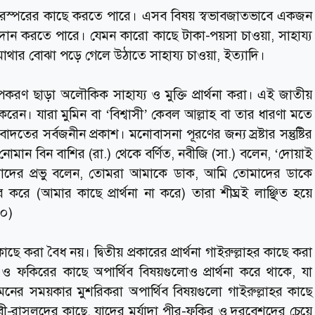
ভাবে পরস্পরের কাছে করতে পারে। এসব বিষয় স্বভাবজাতভাবে একজন
রদান করতে পারে। যেমন কারো কাছে টাকা-পয়সা চাওয়া, সাহায্য
মাথার বোঝা পড়ে গেলে উঠাতে সাহায্য চাওয়া, ইত্যাদি।
পকরণ ছাড়া অলৌকিক সাহায্য ও মুক্তি প্রার্থনা করা। এই জাতীয়
সী’ করেন। যারা মুমিন বা ‘বিশ্বাসী’ কেবল আল্লাহ বা তার ধারণা মতে
বাদতের সর্বজনীন প্রকাশ। মনোবাসনা পূরণের জন্য স্রষ্টার সন্তুষ্টির
। নোমান বিন বাশির (রা.) থেকে বর্ণিত, নবীজি (সা.) বলেন, ‘দোয়াই
ের প্রভু বলেন, তোমরা আমাকে ডাক, আমি তোমাদের ডাকে
ে (আমার কাছে প্রার্থনা না করে) তারা শীঘ্রই লাঞ্ছিত হয়ে
৬০)
 কাছে করা বৈধ নয়। দ্বিতীয় প্রকারের প্রার্থনা গাইরুল্লাহর কাছে করা
ফকিরের কাছে অপার্থিব বিষয়গুলোও প্রার্থনা করে থাকে, যা
মনের সময়কার মুশরিকরা অপার্থিব বিষয়গুলো গাইরুল্লাহর কাছে
 নবী-রাসুলদের কাছে, যাদের মর্যাদা পীর-ফকির ও দরবেশদের চেয়ে