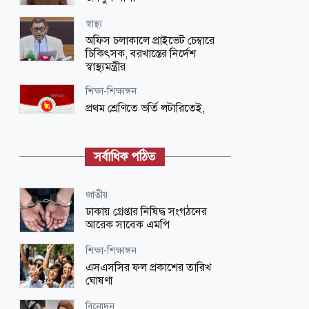
স্বাস্থ্য
অফিস চলাকালে প্রাইভেট চেম্বারে
চিকিৎসক, বরখাস্তের নির্দেশ
স্বাস্থ্যমন্ত্রীর
শিক্ষা-শিক্ষাঙ্গন
প্রথম শ্রেণিতে ভর্তি লটারিতেই,
দ্বিতীয় থেকে নবম শ্রেণিতে হবে
পরীক্ষা
সর্বাধিক পঠিত
স্বাস্থ্য
সরকারি-বেসরকারি সব হাসপাতাল-
ক্লিনিকের জন্য জরুরি নির্দেশনা
জাতীয়
ঢাকায় গ্রেপ্তার নিষিদ্ধ সংগঠনের
জাতীয়
আরেক সাবেক এমপি
৪ মন্ত্রণালয়-বিভাগে নতুন সচিব
নিয়োগ
শিক্ষা-শিক্ষাঙ্গন
এসএসসির ফল প্রকাশের তারিখ
জাতীয়
ঘোষণা
বিমানবন্দরে নিরাপত্তা জোরদারের
নির্দেশ
বিনোদন