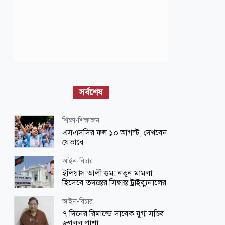
সর্বশেষ
শিক্ষা-শিক্ষাঙ্গন
এসএসসির ফল ১০ আগস্ট, দেখবেন
যেভাবে
আইন-বিচার
ইলিয়াস আলী গুম: নতুন মামলা
হিসেবে তদন্তের সিদ্ধান্ত ট্রাইব্যুনালের
আইন-বিচার
৭ দিনের রিমান্ডে সাবেক যুগ্ম সচিব
জগলুল পাশা