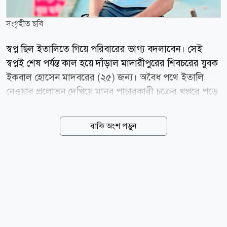
সংগৃহীত ছবি
স্বপ্ন ছিল ইতালিতে গিয়ে পরিবারের ভাগ্য বদলাবেন। সেই
স্বপ্নই শেষ পর্যন্ত কাল হয়ে দাঁড়াল মাদারীপুরের শিবচরের যুবক
ইকবাল হোসেন মাদবরের (২৫) জন্য। অবৈধ পথে ইতালি
নেওয়ার প্রলোভন দেখিয়ে মানব পাচারকারী চক্রের খপ্পরে পড়ে
লিবিয়ায় নির্মম নির্যাতনের শিকার হয়ে তার মৃত্যু হয়েছে বলে
অভিযোগ করেছে পরিবার। গতকাল বৃহস্পতিবার দুপুরে মৃত্যুর
বাকি অংশ পড়ুন
খবর দেশে পৌঁছালে শিবচর উপজেলার দক্ষিণ বহেরাতলা
ইউনিয়নের সরকারেরচর গ্রামে নেমে আসে শোকের ছায়া।
স্বজনদের আহাজারিতে ভারী হয়ে ওঠে পুরো এলাকা। নিহত
ইকবাল হোসেন মাদবর উপজেলার সরকারেরচর গ্রামের
মোতালেব মাদবরের ছেলে। পরিবারের দাবি, কয়েক মাস আগে
ইতালিতে পাঠানোর আশ্বাস দিয়ে শিবচরের বাঁশকান্দি
ইউনিয়নের ছলেনামা গ্রামের সাগর মাদবর ও কামরুল মাদবর