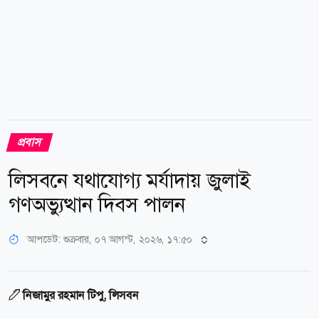
২০২৪ সালের...
প্রবাস
লিসবনে যথাযোগ্য মর্যাদায় জুলাই
গণঅভ্যুত্থান দিবস পালন
আপডেট: শুক্রবার, ০৭ আগস্ট, ২০২৬, ১৭:৫০
নিজামুর রহমান টিপু, লিসবন