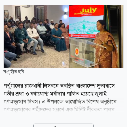
সংগৃহীত ছবি
পর্তুগালের রাজধানী লিসবনে অবস্থিত বাংলাদেশ দূতাবাসে
গভীর শ্রদ্ধা ও যথাযোগ্য মর্যাদায় পালিত হয়েছে জুলাই
গণঅভ্যুত্থান দিবস। এ উপলক্ষে আয়োজিত বিশেষ অনুষ্ঠানে
গণঅভ্যুত্থানের শহীদদের স্মরণে এক মিনিট নীরবতা পালন,
পবিত্র কোরআন তিলাওয়াত, বিশেষ দোয়া ও আলোচনা সভার
আয়োজন করা হয়। অনুষ্ঠানের শুরুতে ঢাকা থেকে প্রেরিত