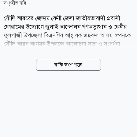
সংগৃহীত ছবি
সৌদি আরবের জেদ্দায় ফেনী জেলা জাতীয়তাবাদী প্রবাসী
ফোরামের উদ্যোগে জুলাই আন্দোলন গণঅভ্যুত্থান ও ফেনীর
ফুলগাজী উপজেলা বিএনপির আহ্বায়ক জহুরুল আলম স্বপনকে
সৌদি আরব আগমন উপলক্ষে আলোচনা সভা ও সংবর্ধনা
অনুষ্ঠিত হয়েছে। অনুষ্ঠানে প্রধান অতিথি ছিলেন বিএনপির
জাতীয় নির্বাহী কমিটির সদস্য ও প্রধান উপদেষ্টা জিয়া সাইবার
বাকি অংশ পড়ুন
ফোর্স সৌদি আরব কেন্দ্রীয় কমিটির আলহাজ্ব আব্দুর রহমান।
বিশেষ অতিথি হিসেবে উপস্থিত ছিলেন ফখরুল আলম স্বপন,
মোহাম্মদ শাহজাহান ও মো. তহলিম উদ্দিন। সভাপতিত্ব করেন
বাহার উদ্দিন বাদল। অনুষ্ঠানে প্রবাসী নেতৃবৃন্দ সৈয়দ জাহাঙ্গীর
আলম, মনির তাঁতি, নজরুল ইসলাম বিপ্লব, মোক্তার হোসেন,
আবুল কালাম সওদাগর কামাল ও জামাল উদ্দিনসহ অনেকে
উপস্থিত ছিলেন। অনুষ্ঠান শেষে ১৯৭১ সালের মুক্তিযুদ্ধের
শহীদ, ১৯৯০ সালের গণতন্ত্র পুনরুদ্ধার আন্দোলনের শহীদ,