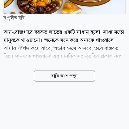
সংগৃহীত ছবি
আয়-রোজগারে বরকত লাভের একটি মাধ্যম হলো, সাধ্য মতো
মানুষকে খাওয়ানো। অনেকে মনে করে অন্যকে খাওয়ালে
আমার সম্পদ কমে যাবে, অভাব নেমে আসবে, তবে বাস্তবতা
ভিন্ন। মানুষকে খাওয়ানো শুধু মানবিক সহানুভূতির প্রকাশ নয়;
বরং আল্লাহর সন্তুষ্টি অর্জনের এক অনন্য পথ। কোরআন-হাদিসে
মানুষকে খাওয়ানোর যে ফজিলত বর্ণিত হয়েছে, তা পাঠ করলে
বাকি অংশ পড়ুন
মনে হয় এই একটি আমলের মধ্যে দুনিয়া ও আখেরাতের বহু
কল্যাণ নিহিত। হাদিস শরীফে ইরশাদ হয়েছে, একবার এক
ব্যক্তি রাসুল (সা.)-এর কাছে জিজ্ঞেস করেন, ইসলামের কোন
কাজটি সবচেয়ে উত্তম? উত্তরে তিনি বলেন, তুমি মানুষকে
খাবার খাওয়াবে আর তোমার পরিচিত-অপরিচিত সকলকেই
সালাম দেবে। (বুখারি, হাদিস : ১২) এই হাদিস দ্বারা বোঝা
যায়, মানুষকে খাওয়ানো বদ অভ্যাস নয়, বরং মহানবী (সা.)