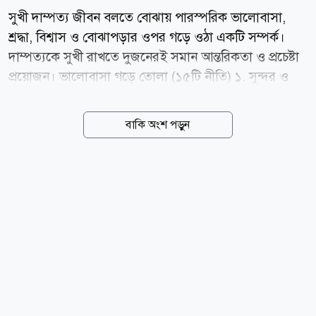
সুখী দাম্পত্য জীবন বলতে বোঝায় পারস্পরিক ভালোবাসা,
শ্রদ্ধা, বিশ্বাস ও বোঝাপড়ার ওপর গড়ে ওঠা একটি সম্পর্ক।
দাম্পত্যকে সুখী রাখতে দুজনেরই সমান আন্তরিকতা ও প্রচেষ্টা
প্রয়োজন। ভালোবাসা গড়ে তোলা (১৫টি নীতি) ১. সুন্দর ও
মধুর কথা হূদয় জয়ের চাবিকাঠি। ২. প্রতিদিনের একটি হাসি
ভালোবাসাকে নবায়ন করে। ৩. উপহার ছোট হলেও তার প্রভাব
বাকি অংশ পড়ুন
অনেক বড়। ৪. জীবনসঙ্গীর প্রশংসা পারস্পরিক ভালোবাসা
বৃদ্ধি করে। ৫. স্বামী বা স্ত্রীর জন্য দোয়া করা ভালোবাসাকে দৃঢ়
করে। ৬. জীবনসঙ্গীর সামনে নিজের পরিচ্ছন্ন ও সুন্দর
উপস্থাপন আকর্ষণ বাড়ায়। ৭. প্রতিদিন কিছু নির্দিষ্ট সময় একান্তে
কাটানো সম্পর্ক গভীর করে। ৮. সুন্দর স্মৃতিগুলো স্মরণ করলে
সম্পর্কের উষ্ণতা ফিরে আসে। ৯. কোমল ও ভদ্র রসিকতা দূরত্ব
কমিয়ে দেয়। ১০. প্রকাশ্যে জীবনসঙ্গীর প্রশংসা পারস্পরিক
সম্মান বাড়ায়। ১১. আগে সালাম দেওয়া...