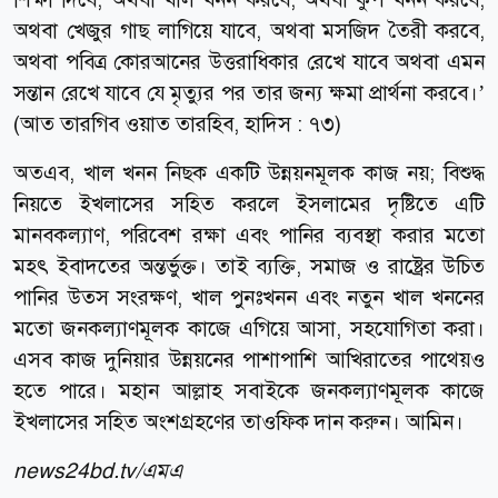
অথবা খেজুর গাছ লাগিয়ে যাবে, অথবা মসজিদ তৈরী করবে,
অথবা পবিত্র কোরআনের উত্তরাধিকার রেখে যাবে অথবা এমন
সন্তান রেখে যাবে যে মৃত্যুর পর তার জন্য ক্ষমা প্রার্থনা করবে।’
(আত তারগিব ওয়াত তারহিব, হাদিস : ৭৩)
অতএব, খাল খনন নিছক একটি উন্নয়নমূলক কাজ নয়; বিশুদ্ধ
নিয়তে ইখলাসের সহিত করলে ইসলামের দৃষ্টিতে এটি
মানবকল্যাণ, পরিবেশ রক্ষা এবং পানির ব্যবস্থা করার মতো
মহৎ ইবাদতের অন্তর্ভুক্ত। তাই ব্যক্তি, সমাজ ও রাষ্ট্রের উচিত
পানির উত্স সংরক্ষণ, খাল পুনঃখনন এবং নতুন খাল খননের
মতো জনকল্যাণমূলক কাজে এগিয়ে আসা, সহযোগিতা করা।
এসব কাজ দুনিয়ার উন্নয়নের পাশাপাশি আখিরাতের পাথেয়ও
হতে পারে। মহান আল্লাহ সবাইকে জনকল্যাণমূলক কাজে
ইখলাসের সহিত অংশগ্রহণের তাওফিক দান করুন। আমিন।
news24bd.tv/এমএ