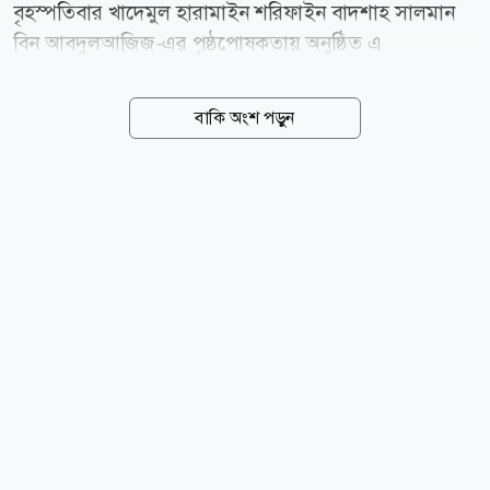
বৃহস্পতিবার খাদেমুল হারামাইন শরিফাইন বাদশাহ সালমান
বিন আবদুলআজিজ-এর পৃষ্ঠপোষকতায় অনুষ্ঠিত এ
প্রতিযোগিতার আয়োজন করেছে সৌদি আরবের
ইসলামবিষয়ক, দাওয়াহ ও দিকনির্দেশনা মন্ত্রণালয়। আগামী
বাকি অংশ পড়ুন
১৯ আগস্ট (৬ রবিউল আউয়াল) পর্যন্ত চলা এ প্রতিযোগিতায়
বিশ্বের পবিত্র কোরআন মুখস্থ, তিলাওয়াত ও তাফসির বিভাগে
১৩৩টি দেশের ৩৩৪ জন নারী ও পুরুষ প্রতিযোগী অংশ
নিচ্ছেন। আয়োজকদের মতে, এটি প্রতিযোগিতার ইতিহাসে
সর্বোচ্চ সংখ্যক অংশগ্রহণ। প্রতিযোগিতার উদ্দেশ্য হলো তরুণ
মুসলিমদের পবিত্র কোরআন মুখস্থ করা, এর অর্থ অনুধাবন ও
তা নিয়ে গভীরভাবে চিন্তা-গবেষণায় উত্সাহিত করা, তাদের
মধ্যে সত্ প্রতিযোগিতার মনোভাব গড়ে তোলা এবং
কোরআনের সেবা ও হাফেজদের সম্মাননায় সৌদি আরবের
প্রচেষ্টা তুলে ধরা।...