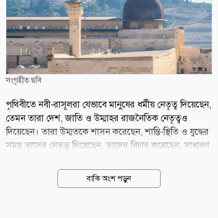
সংগৃহীত ছবি
পৃথিবীতে নবী-রাসূলরা যেভাবে মানুষের ধর্মীয় নেতৃত্ব দিয়েছেন,
তেমন তারা দেশ, জাতি ও উম্মাহর রাজনৈতিক নেতৃত্বও
দিয়েছেন। তারা উম্মতকে শাসন করেছেন, শান্তি-স্থিতি ও যুদ্ধের
সময় তাদের নেতৃত্ব দিয়েছেন, তাদের বিচার করেছেন, সাধারণ
মানুষের কল্যাণ নিশ্চিত করেছেন। এর সবই তারা করেছেন
আল্লাহর আনুগত্যের ভেতর থেকে। সুতরাং এসব কাজে নবী-
বাকি অংশ পড়ুন
রাসূলদের আনুগত্য ছিল আল্লাহরই আনুগত। পবিত্র কোরআনে
ইরশাদ হয়েছে, হে দাউদ! আমি তোমাকে পৃথিবীতে প্রতিনিধি
করেছি। অতএব তুমি লোকদের মধ্যে সুবিচার কোরো। (সুরা