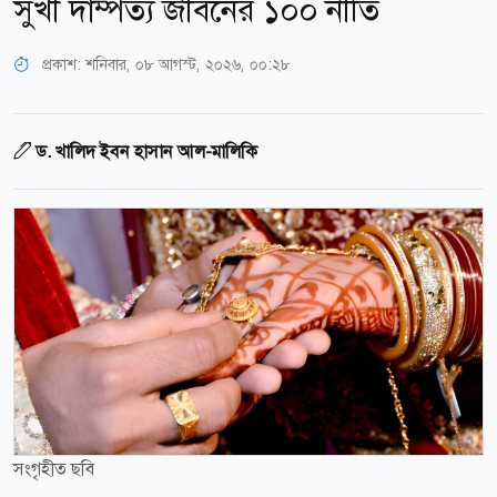
সুখী দাম্পত্য জীবনের ১০০ নীতি
প্রকাশ:
শনিবার, ০৮ আগস্ট, ২০২৬, ০০:২৮
ড. খালিদ ইবন হাসান আল-মালিকি
সংগৃহীত ছবি