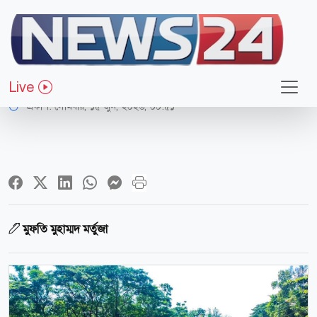
ধর্ম-জীবন
জনকল্যাণে খাল খনন সদকায়ে জারিয়া
Live
প্রকাশ:
সোমবার, ১৫ জুন, ২০২৬, ০০:৫১
মুফতি মুহাম্মদ মর্তুজা