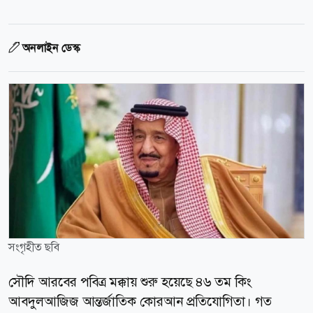
অনলাইন ডেস্ক
সংগৃহীত ছবি
সৌদি আরবের পবিত্র মক্কায় শুরু হয়েছে ৪৬ তম কিং
আবদুলআজিজ আন্তর্জাতিক কোরআন প্রতিযোগিতা। গত