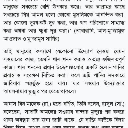
মানুষের সবচেয়ে বেশি উপকার করে। আর আল্লাহর কাছে
সবচেয়ে প্রিয় আমল হলো কোনো মুসলিমকে আনন্দিত করা,
তার কোনো দুঃখ-কষ্ট দূর করা, তার ঋণ পরিশোধে সাহায্য
করা অথবা তার ক্ষুধা দূর করা।’ (তাবারানি, আল-মু‘জামুল
আওসাত ও মু‘জামুস সাগির)
তাই মানুষের কল্যাণে যেকোনো উদ্যোগ নেওয়া যেমন
সওয়াবের কাজ, তেমনি খাল খনন করাও অত্যন্ত ফজিলতপূর্ণ
কাজ। খাল খননের প্রধান উদ্দেশ্যগুলোর একটি হলো- পানির
প্রবাহ ও সংরক্ষণ নিশ্চিত করা। ফলে এটি পানির সদকায়ে
জারিয়ার অন্তর্ভুক্ত হয়ে যায়। যার সওয়াব উদ্যোক্তার
আমলনামায় মৃত্যুর পর যেতে থাকবে।
আনাস বিন মালেক (রা.) হতে বর্ণিত, তিনি বলেন, রাসুল (সা.)
বলেছেন, ‘সাতটি আমলের সওয়াব বান্দার মৃত্যুর পর কবরে
থাকা অবস্থায় তার জন্য জারি থাকে। যে ব্যক্তি কাউকে বিদ্যা
শিক্ষা দিবে, অথবা খাল খনন করবে, অথবা কুপ খনন করবে,