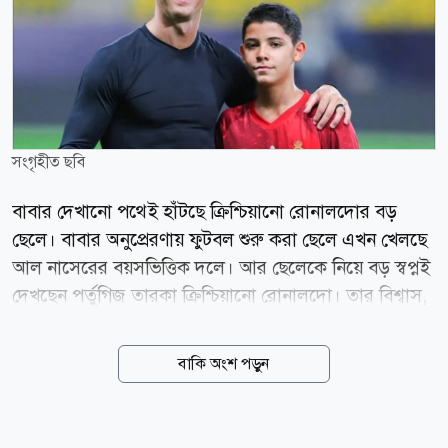
সংগৃহীত ছবি
বাবার দেখানো পথেই হাঁটছে ক্রিশ্চিয়ানো রোনালদোর বড়
ছেলে। বাবার অনুপ্রেরণায় ফুটবল শুরু করা ছেলে এখন খেলছে
আল নাসেরের বয়সভিত্তিক দলে। আর ছেলেকে নিয়ে বড় স্বপ্নই
দেখছেন পর্তুগিজ তারকা ক্রিশ্চিয়ানো রোনালদো। তার বিশ্বাস,
একদিন তার ছেলে নিজের কীর্তিকেও ছাড়িয়ে যেতে পারে। তবে
সাফল্যের পথে সবচেয়ে কঠিন বিষয় হিসেবে ক্ষুধা ধরে রাখার
বাকি অংশ পড়ুন
কথা বলেছেন তিনি। সম্প্রতি সামাজিক যোগাযোগমাধ্যমে
ছড়িয়ে পড়া এক ভিডিওতে রোনালদোকে আল নাসেরের
অনূর্ধ্ব-১৬ দলের অনুশীলন দেখতে দেখা যায়। সেখানে দলের