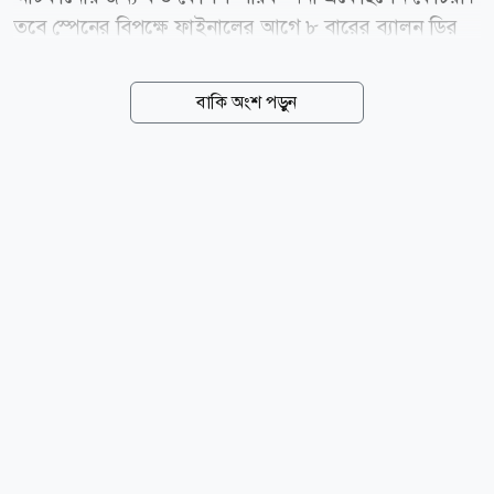
তবে স্পেনের বিপক্ষে ফাইনালের আগে ৮ বারের ব্যালন ডির
জয়ীকে থামাতে পারেননি কেউই। যদিও, ফাইনালে মাঠে
নিজের ছায়া হয়ে ছিলেন মেসি। অন্যদিকে মাঠের বাইরেও মেসি
বাকি অংশ পড়ুন
থামানোর পরিকল্পনা চলছিল। এই থামানোর পরিকল্পনা
সাময়িক সময়ের জন্য ছিল না, চিরতরে পৃথিবী থেকে বিদায়
করার। বিশ্বকাপে মেসিকে হত্যা করার পরিকল্পনাই এঁটেছিলেন
সন্ত্রাসীরা। এমন ভয়াবহ তথ্য উঠে এসেছে যুক্তরাষ্ট্র পুলিশের
ফাঁস হওয়া এক নিরাপত্তা নথিতে। স্পেনের ইনফরমেশন ডট
ইএসের বরাত দিয়ে এসব তথ্য প্রকাশ করেছে ব্রিটিশ
সংবাদমাধ্যম দ্য সান। গত মাসে শেষ হওয়া বিশ্বকাপে
আর্জেন্টিনা-জর্ডান ম্যাচে হামলার হুমকি দেন এক ব্যক্তি।
ম্যাচের আগে ডালাস বিমানবন্দরে...