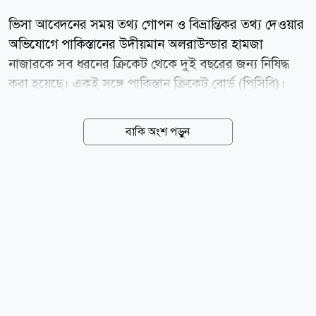
ভিসা আবেদনের সময় তথ্য গোপন ও বিভ্রান্তিকর তথ্য দেওয়ার
অভিযোগে পাকিস্তানের উদীয়মান অলরাউন্ডার হামজা
নাজারকে সব ধরনের ক্রিকেট থেকে দুই বছরের জন্য নিষিদ্ধ
করা হয়েছে। একই সঙ্গে পাকিস্তান ক্রিকেট বোর্ড (পিসিবি)।
একই সঙ্গে তাকে ১০ লাখ পাকিস্তানি রুপি জরিমানাও করা
হয়েছে। বৃহস্পতিবার (৬ আগস্ট) এক বিবৃতিতে পিসিবি জানায়,
বাকি অংশ পড়ুন
বোর্ডের মাধ্যমে বিদেশ সফরের জন্য ভিসা আবেদন করার
সময় হামজা নাজার যে তথ্য ও নথিপত্র জমা দিয়েছিলেন,
সেগুলোর সত্যতা যাচাইয়ে তদন্ত চালানো হয়। তদন্তে দেখা
যায়, তিনি আবেদনপত্রে সম্পূর্ণ ও সঠিক তথ্য দেননি। গুরুত্বপূর্ণ
কিছু তথ্য গোপন করার পাশাপাশি বিভ্রান্তিকর তথ্যও দিয়েছেন।
ঘটনার তদন্তে পিসিবি তিন সদস্যের একটি কমিটি গঠন করে।
তদন্ত চলাকালে হামজাকে নিজের অবস্থান ব্যাখ্যা করার সুযোগ
দেওয়া হয়। তার বক্তব্য, জমা দেওয়া নথি এবং অন্যান্য...