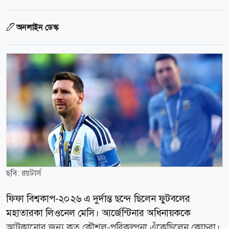
অনলাইন ডেস্ক
ছবি: রয়টার্স
ফিফা বিশ্বকাপ-২০২৬ এ দুর্দান্ত ছন্দে ছিলেন ফুটবলের
মহাতারকা লিওনেল মেসি। আর্জেন্টিনার অধিনায়ককে
আটকানোর জন্য কত কৌশল-পরিকল্পনা এঁকেছিলেন কোচরা।