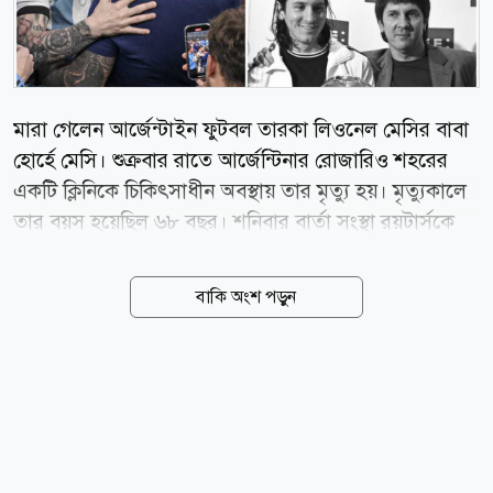
মারা গেলেন আর্জেন্টাইন ফুটবল তারকা লিওনেল মেসির বাবা
হোর্হে মেসি। শুক্রবার রাতে আর্জেন্টিনার রোজারিও শহরের
একটি ক্লিনিকে চিকিৎসাধীন অবস্থায় তার মৃত্যু হয়। মৃত্যুকালে
তার বয়স হয়েছিল ৬৮ বছর। শনিবার বার্তা সংস্থা রয়টার্সকে
হোর্হে মেসির মৃত্যুর খবর নিশ্চিত করেছে মেসির পরিবার।
জীবনের শেষ কয়েক মাস রোজারিওর একটি চিকিৎসাকেন্দ্র ও
বাকি অংশ পড়ুন
নিজ বাড়িতে কাটিয়েছেন তিনি। এ সময় স্ত্রী সেলিয়া এবং তিন
সন্তান রদ্রিগো, মাতিয়াস ও মারিয়া সোল তার পাশে ছিলেন।
মেসির জীবনে বাবা হোর্হের ভূমিকা ছিল অত্যন্ত গুরুত্বপূর্ণ।
আর্জেন্টিনা থেকে স্পেনে গিয়ে বার্সেলোনার একাডেমিতে
মেসির ফুটবল ক্যারিয়ারের সূচনালগ্ন থেকেই ছেলের পাশে
ছিলেন তিনি। পরবর্তী সময়ে মেসির ক্যারিয়ার পরিচালনায়ও