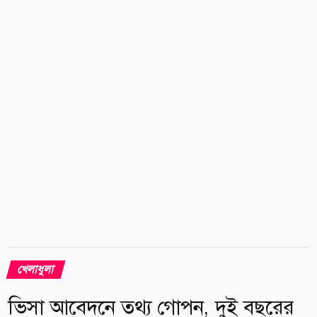
অন্য খেলোয়াড়দের সঙ্গে অনুশীলন করছিলেন তার ছেলেও।
পাশে বসা এক কর্মকর্তার সঙ্গে কথা বলার সময় ছেলেকে নিয়ে
রোনালদো বলেন, ও খুব ভালো ছেলে। সত্যি বলছি, ও খুব
ভালো। অন্য সন্তানরাও আরও শক্তিশালী, বিশেষ করে ছোটরা।
তবে এই ছেলেটাকে নিয়ে কোনো সমস্যা হয় না। ছেলের
শারীরিক সক্ষমতা নিয়েও মুগ্ধ...
খেলাধুলা
ভিসা আবেদনে তথ্য গোপন, দুই বছরের