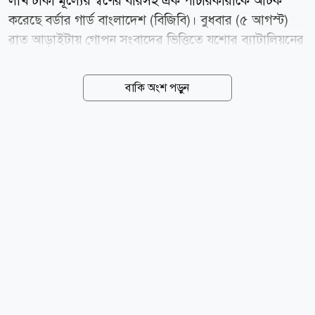
লাখ টাকা মূল্যের স্বর্ণের বারসহ এক পাচারকারীকে আটক
করেছে বর্ডার গার্ড বাংলাদেশ (বিজিবি)। বুধবার (৫ আগস্ট)
রাত আড়াইটায় গোপন সংবাদের ভিত্তিতে যশোর ব্যাটালিয়নের
(৪৯ বিজিবি) একটি বিশেষ অভিযানিক টহলদল যশোর-
বেনাপোল মহাসড়কের দরগাহ ফিলিং স্টেশনের সামনে
বাকি অংশ পড়ুন
অভিযান চালিয়ে তাকে আটক করে। আটক ব্যক্তি হলেন-
কুমিল্লার দাউদকান্দি উপজেলার মোবারকপুর গ্রামের মনু মিয়ার
ছেলে মো. ফারুক (৩০)। বিজিবি জানায়, আটক ব্যক্তির শরীরে
বিশেষভাবে লুকিয়ে রাখা অবস্থায় ৫২৯.৬৪ গ্রাম ওজনের ৫টি
স্বর্ণের বার উদ্ধার করা হয়। এ সময় তার কাছ থেকে ২টি
মোবাইল ফোন ও নগদ ১ হাজার ৬৫৫ টাকাও জব্দ করা হয়।
প্রাথমিক জিজ্ঞাসাবাদে আটক ব্যক্তি জানান, তিনি ঢাকা থেকে
যশোর হয়ে বেনাপোল সীমান্ত দিয়ে স্বর্ণের বারগুলো ভারতে
পাচারের উদ্দেশ্যে নিয়ে যাচ্ছিলেন।...