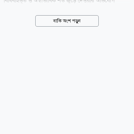
বিধিবহির্ভূত ও অস্বাভাবিক শর্ত জুড়ে দেওয়ার অভিযোগ
উঠেছে। পাবলিক প্রকিউরমেন্ট বিধিমালা (পিপিআর-২০০৮)
উপেক্ষা করে উদ্দেশ্যপ্রণোদিতভাবে এসব শর্ত দেওয়া হয়েছে
বাকি অংশ পড়ুন
বলে দাবি স্থানীয় ও সম্ভাব্য দরদাতাদের। হাসপাতাল সূত্রে
জানা গেছে, ২০২৬-২৭ অর্থবছরে এমএসআর সামগ্রী
সরবরাহের লক্ষ্যে মোট ৬টি প্যাকেজে গত ২২ জুলাই দরপত্র
আহ্বান করা হয়। আহ্বানকৃত প্যাকেজগুলোর মধ্যে রয়েছে-ওষুধ
বাবদ সর্বোচ্চ প্রায় ২ কোটি টাকা, সার্জিক্যাল যন্ত্রপাতিতে ১
কোটি ৬২ লাখ টাকা, গজ-ব্যান্ডেজ ও তুলা খাতে ৬৭ লাখ ৫০
হাজার টাকা, লিনেন সামগ্রীতে ৬৭ লাখ ৫০ হাজার টাকা,
কেমিক্যাল রিএজেন্ট ও এক্স-রে ফিল্মে ৪০ লাখ ৫০ হাজার
টাকা এবং ফার্নিচার...