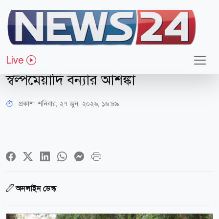
সারাদেশ
নদ-নদীর পানি বৃদ্ধি
Live
সিলেট ও উত্তরাঞ্চলের সাত জেলায়
স্বল্পমেয়াদি বন্যার আশঙ্কা
প্রকাশ:
শনিবার, ২৭ জুন, ২০২৬, ১৬:৪৯
অনলাইন ডেস্ক