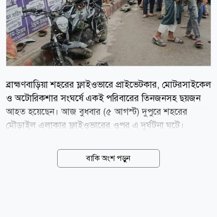
ব্রাহ্মণবাড়িয়া শহরের ফ্লাইওভারে প্রাইভেটকার, মোটরসাইকেল
ও অটোরিকশার সংঘর্ষে একই পরিবারের তিনজনসহ ছয়জন
আহত হয়েছেন। আজ বুধবার (৫ আগস্ট) দুপুরে শহরের
মৌড়াইল এলাকার ফ্লাইওভারের ওপর এ দুর্ঘটনা ঘটে।
আহতেরা হলেন প্রাইভেটকারের যাত্রী মীর জসিম উদ্দিন, তার
স্ত্রী সালেহা বেগম ও মা কামরুননেছা, মোটরসাইকেল চালক
বাকি অংশ পড়ুন
মাইনুল ইসলাম, রিকশাচালক রাসেল এবং অটোরিকশা চালক
সুমন মিয়া। স্থানীয়রা তাদের উদ্ধার করে ব্রাহ্মণবাড়িয়া
জেনারেল হাসপাতালে ভর্তি করেন। পুলিশ ও স্থানীয় সূত্রে জানা
যায়, শহর থেকে কাউতলিমুখী একটি প্রাইভেটকার অন্য একটি