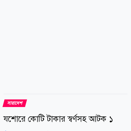
যানবাহনকে ওভারটেক করার সময় বিপরীত দিক থেকে আসা
একটি মোটরসাইকেল ও অটোরিকশার সঙ্গে মুখোমুখি সংঘর্ষ
হয়। এ সময় একটি রিকশাও দুর্ঘটনাকবলিত যানবাহনের সঙ্গে
ধাক্কা খায়। এতে ছয়জন আহত হন। ব্রাহ্মণবাড়িয়া সদর থানার
ভারপ্রাপ্ত কর্মকর্তা (ওসি)...
সারাদেশ
যশোরে কোটি টাকার স্বর্ণসহ আটক ১