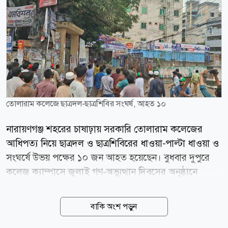
তোলারাম কলেজে ছাত্রদল-ছাত্রশিবির সংঘর্ষ, আহত ১০
নারায়ণগঞ্জ শহরের চাষাঢ়ায় সরকারি তোলারাম কলেজের
আধিপত্য নিয়ে ছাত্রদল ও ছাত্রশিবিরের ধাওয়া-পাল্টা ধাওয়া ও
সংঘর্ষে উভয় পক্ষের ১০ জন আহত হয়েছেন। বুধবার দুপুরে
কলেজ ক্যাম্পাসে জুলাই গণ-অভ্যুত্থান দিবসের অনুষ্ঠানে
ছাত্রশিবিরের নেতাকর্মীদের বক্তব্য দিতে না দেওয়ায় তাদের
মধ্যে তর্কাতর্কির একপর্যায়ে রড, লাঠিসোঁটা ও ইটপাটকেল
বাকি অংশ পড়ুন
নিক্ষেপকে কেন্দ্র করে সংঘর্ষ বেধে যায়। খবর পেয়ে পুলিশ