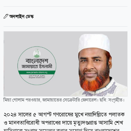
অনলাইন ডেস্ক
মিয়া গোলাম পরওয়ার, জামায়াতের সেক্রেটারি জেনারেল। ছবি: সংগৃহীত।
২০২৪ সালের ৫ আগস্ট গণরোষের মুখে নয়াদিল্লিতে পলাতক
ও মানবতাবিরোধী অপরাধের দায়ে মৃত্যুদণ্ডপ্রাপ্ত আসামি শেখ
হাসিনাকে সংবাদ সম্মেলন করার সুযোগ দিয়ে বাংলাদেশের