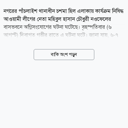
নগরের পাঁচলাইশ থানাধীন চশমা হিল এলাকায় কার্যক্রম নিষিদ্ধ
আওয়ামী লীগের নেতা মহিবুল হাসান চৌধুরী নওফেলের
বাসভবনে অগ্নিসংযোগের ঘটনা ঘটেছে। বৃহস্পতিবার (৬
আগস্ট) দিবাগত গভীর রাতে এ ঘটনা ঘটে। জানা যায়, ৬-৭
জনের একটি দল তার বাসভবন লক্ষ্য করে পেট্রোল বোমাসদৃশ
বস্তু নিক্ষেপ করে। এতে আগুনের সূত্রপাত হলে আশপাশের
বাকি অংশ পড়ুন
লোকজন ছুটে আসে। এসময় হামলাকারীরা পালিয়ে যায়।
চট্টগ্রাম নগরের সাবেক মেয়র প্রয়াত এবিএম মহিউদ্দিন চৌধুরীর
ছেলে মহিবুল হাসান চৌধুরী নওফেল কার্যক্রম নিষিদ্ধ আওয়ামী
লীগ সরকারের সাবেক শিক্ষামন্ত্রী। গত দুই বছরে চশমা হিলের
এই বাসভবনে এবারসহ চার দফায় হামলা হয়েছে। এর আগে
২০২৪ সালের ৩ আগস্ট বৈষম্যবিরোধী আন্দোলনের একটি
মিছিল থেকে প্রথম দফায় হামলা চালানো হয়। ওই বছরের ৫
আগস্ট দ্বিতীয় দফায় হামলা ও লুটপাটের ঘটনা ঘটে। পরে
২০২৫ সালের ডিসেম্বরে তৃতীয় দফায়...