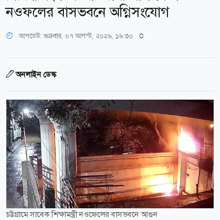
নওফলের বাসভবনে অগ্নিসংযোগ
আপডেট: শুক্রবার, ০৭ আগস্ট, ২০২৬, ১৬:৩০
অনলাইন ডেস্ক
চট্টগ্রামে সাবেক শিক্ষামন্ত্রী নওফেলের বাসভবনে আগুন