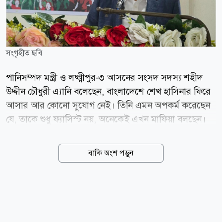
সংগৃহীত ছবি
পানিসম্পদ মন্ত্রী ও লক্ষ্মীপুর-৩ আসনের সংসদ সদস্য শহীদ
উদ্দীন চৌধুরী এ্যানি বলেছেন, বাংলাদেশে শেখ হাসিনার ফিরে
আসার আর কোনো সুযোগ নেই। তিনি এমন অপকর্ম করেছেন
যে, তাকে শুধু ফ্যাসিস্ট নয়, অনেকেই এখন মাফিয়া বলছেন।
দেশের মানুষ তাকে আর গ্রহণ করবে না। বৃহস্পতিবার (৬
আগস্ট) জাহাঙ্গীরনগর বিশ্ববিদ্যালয়ে জুলাই গণঅভ্যুত্থান স্মরণে
বাকি অংশ পড়ুন
আয়োজিত এক আলোচনা সভায় প্রধান অতিথির বক্তব্যে তিনি
এসব কথা বলেন। মন্ত্রী বলেন, সামাজিক যোগাযোগমাধ্যমে
আওয়ামী লীগের কিছু কর্মসূচি দেখে দেশে তাদের পক্ষে
পরিবেশ তৈরি হয়েছে বলে মনে হতে পারে। তবে বাস্তবতা
ভিন্ন। ফেসবুকের সঙ্গে মাঠের বাস্তবতার কোনো মিল নেই।