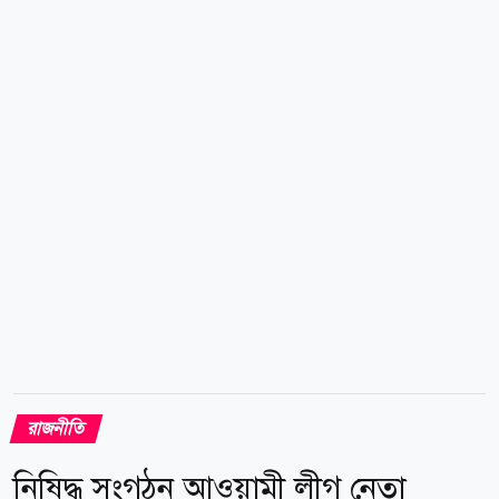
বিচ্ছিন্ন কিছু কর্মসূচিকে কেন্দ্র করে কেউ যদি মনে করেন শেখ
হাসিনার ফেরার পথ তৈরি হয়েছে, সেটি সম্পূর্ণ ভুল ধারণা।
তিনি বলেন, আওয়ামী লীগের ভেতরেও এমন প্রচার চালানো
হচ্ছে যে শেখ...
রাজনীতি
নিষিদ্ধ সংগঠন আওয়ামী লীগ নেতা