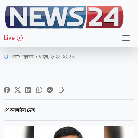
রাজনীতি
সবাইকে শান্ত থাকার আহ্বান জানালেন
Live
দীপেন দেওয়ান
প্রকাশ:
বুধবার, ০৩ জুন, ২০২৬, ২২:৩৮
অনলাইন ডেস্ক