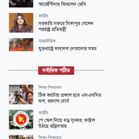
আর্জেন্টিনায় ফিরলেন মেসি
জাতীয়
সরকারি সফরে সিঙ্গাপুর গেলেন
পররাষ্ট্র প্রতিমন্ত্রী
আন্তর্জাতিক
যুক্তরাষ্ট্রে দাবানল নেভানোর সময়
হেলিকপ্টার বিধ্বস্ত, পাইলট ও ক্রু
নিহত
সর্বাধিক পঠিত
জাতীয়
কক্সবাজারের মাতারবাড়ি পৌঁছেছেন
প্রধানমন্ত্রী
শিক্ষা-শিক্ষাঙ্গন
ঠিক কয়টায় প্রকাশ হবে এসএসসির
রাজনীতি
ফল, জানাল বোর্ড
নিজেদের অপকর্ম উধাও করল
জামায়াত
জাতীয়
পে স্কেল নিয়ে বড় সুখবর, ফাইল
আইন-বিচার
উঠছে মন্ত্রিসভায়
জুলাই অভ্যুত্থানে ‘ইন্টারনেট স্লো’ করার
নির্দেশ দেন ওবায়দুল কাদের
শিক্ষা-শিক্ষাঙ্গন