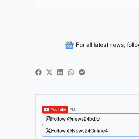
For all latest news, foll
Follow @news24bd.tv
Follow @News24Online4