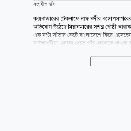
সংগৃহীত ছবি
কক্সবাজারের টেকনাফে নাফ নদীর বঙ্গোপসাগর
অভিযোগ উঠেছে মিয়ানমারের সশস্ত্র গোষ্ঠী আরাকা
এক ঘণ্টা সাঁতার কেটে বাংলাদেশে ফিরে এসেছে
নাইক্ষ্যংদিয়া এলাকা থেকে পাঁচ জেলেকে ধাওয়
উপজেলা নির্বাহী কর্মকর্তা (ইউএনও) এস এম 
সাবরাং ইউনিয়নের শাহপরীর দ্বীপের জালিয়াপাড়
ছেলে মোহাম্মদ ইসমাইল (২৭) এবং মোহাম্মদ আই
দুই জেলে হলেন জালিয়াপাড়া এলাকার নুর আলি ও