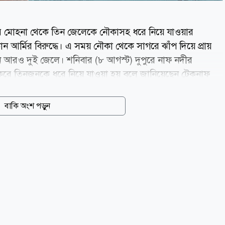
ের মোহনা থেকে তিন জেলেকে নৌকাসহ ধরে নিয়ে যাওয়ার
ন আর্মির বিরুদ্ধে। এ সময় নৌকা থেকে সাগরে ঝাঁপ দিয়ে প্রায়
ন আরও দুই জেলে। শনিবার (৮ আগস্ট) দুপুরে নাফ নদীর
া করে তিনজনকে ধরে নিয়ে যাওয়া হয় বলে জানিয়েছেন টেকনাফ
অনীক চৌধুরী। ধরে নিয়ে যাওয়া জেলেরা হলেনটেকনাফ উপজেলার
া এলাকার লেডা মিয়ার ছেলে জসিম উদ্দিন (৩০), মমতাজ মিয়ার
বাকি অংশ পড়ুন
য়ুবের ছেলে হারুন। অন্যদিকে সাগরে ঝাঁপ দিয়ে পালিয়ে আসা
 মো. শরীফ। শাহপরীর দ্বীপ জালিয়াপাড়া নৌঘাট কমিটির...