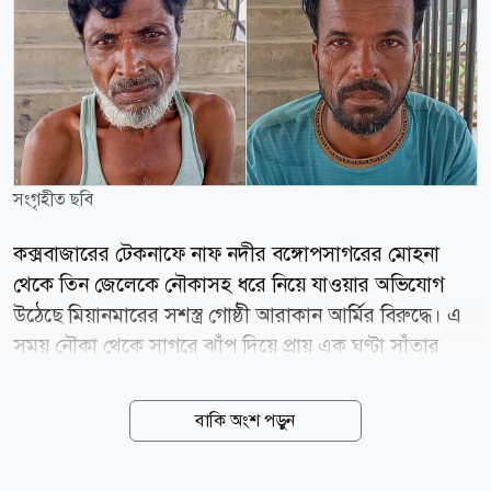
সংগৃহীত ছবি
কক্সবাজারের টেকনাফে নাফ নদীর বঙ্গোপসাগরের মোহনা
থেকে তিন জেলেকে নৌকাসহ ধরে নিয়ে যাওয়ার অভিযোগ
উঠেছে মিয়ানমারের সশস্ত্র গোষ্ঠী আরাকান আর্মির বিরুদ্ধে। এ
সময় নৌকা থেকে সাগরে ঝাঁপ দিয়ে প্রায় এক ঘণ্টা সাঁতার
কেটে বাংলাদেশে ফিরে এসেছেন আরও দুই জেলে। শনিবার
(৮ আগস্ট) দুপুরে নাফ নদীর নাইক্ষ্যংদিয়া এলাকা থেকে পাঁচ
বাকি অংশ পড়ুন
জেলেকে ধাওয়া করে তিনজনকে ধরে নিয়ে যাওয়া হয় বলে
জানিয়েছেন টেকনাফ উপজেলা নির্বাহী কর্মকর্তা (ইউএনও) এস