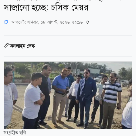
সাজানো হচ্ছে: চসিক মেয়র
আপডেট: শনিবার, ০৮ আগস্ট, ২০২৬, ২২:১৬
অনলাইন ডেস্ক
সংগৃহীত ছবি