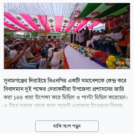
সুনামগঞ্জের দিরাইয়ে বিএনপির একটি সমাবেশকে কেন্দ্র করে
বিবাদমান দুই পক্ষের নেতাকর্মীরা উপজেলা প্রশাসনের জারি
করা ১৪৪ ধারা উপেক্ষা করে মিছিল ও পাল্টা মিছিল করেছেন।
এ নিয়ে সকাল থেকে থানা পয়েন্ট এলাকায় উত্তেজনা বিরাজ
করলেও পরে এক পক্ষ বাগানবাড়ি কমিউনিটি সেন্টারে সমাবেশ
করেছে। তবে কোনো সংঘাতের ঘটনা ঘটেনি বলে জানিয়েছে
বাকি অংশ পড়ুন
পুলিশ ও উপজেলা প্রশাসন। স্থানীয় সূত্রে জানা যায়,