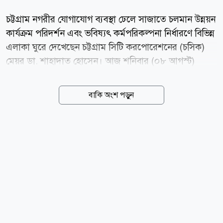
চট্টগ্রাম নগরীর যোগাযোগ ব্যবস্থা ঢেলে সাজাতে চলমান উন্নয়ন
কার্যক্রম পরিদর্শন এবং ভবিষ্যৎ কর্মপরিকল্পনা নির্ধারণে বিভিন্ন
এলাকা ঘুরে দেখেছেন চট্টগ্রাম সিটি করপোরেশনের (চসিক)
মেয়র ডা. শাহাদাত হোসেন। আজ শনিবার (০৮ আগস্ট)
চট্টগ্রাম বোট ক্লাব থেকে বিমানবন্দর সড়ক হয়ে কর্ণফুলী
টানেলের পর্যন্ত সড়কের চলমান উন্নয়নকাজ পরিদর্শন করেন
বাকি অংশ পড়ুন
মেয়র। পরে টাইগারপাস, লালখানবাজার ও অক্সিজেন মোড়ের
নির্মাণাধীন গোলচত্বরসহ বিভিন্ন এলাকার সড়ক ঘুরে দেখেন
তিনি। এ সময় মেয়রের সঙ্গে ছিলেন চসিকের প্রধান পরিচ্ছন্ন
কর্মকর্তা ক্যাপ্টেন ইখতিয়ার উদ্দিন আহমেদ চৌধুরী এবং প্রধান
প্রকৌশলী আনিসুর রহমান। তারা বিভিন্ন সমস্যা চিহ্নিত করে
তা সমাধানের বিষয়েও আলোচনা করেন। সাম্প্রতিক ভারী
বৃষ্টিতে ক্ষতিগ্রস্ত সড়কগুলো দ্রুত সংস্কারের নির্দেশ দেন ডা.
শাহাদাত। একই সঙ্গে যেসব সড়কের...