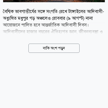
বৈশ্বিক ভাবগাম্ভীর্যের সঙ্গে সংগতি রেখে টাঙ্গাইলের আদিবাসী-
অধ্যুষিত মধুপুর গড় অঞ্চলেও রোববার (৯ আগস্ট) নানা
আয়োজনে পালিত হবে আন্তর্জাতিক আদিবাসী দিবস।
আদিবাসীদের হাজার বছরের ঐতিহ্যগত জ্ঞান, জীবনব্যবস্থা ও
সংস্কৃতিকে সমুন্নত রাখতে জাতিসংঘ এ বছরের মূল প্রতিপাদ্য
নির্ধারণ করেছে আদিবাসী ধাত্রীদের সম্মান ও স্বীকৃতি: জীবন ও
বাকি অংশ পড়ুন
কল্যাণ সুরক্ষা (Honouring Indigenous Midwives:
Safeguarding Life and Well-being)। দিবসটি উপলক্ষে
মধুপুরের কয়েকটি আদিবাসী সংগঠনের পক্ষ থেকে দিনব্যাপী
অনুষ্ঠানের আয়োজন করা হয়েছে। আদিবাসী দিবসের
কর্মসূচিতে প্রধান অতিথি হিসেবে উপস্থিত থাকবেন ডাক,
টেলিযোগাযোগ ও তথ্যপ্রযুক্তি এবং বিজ্ঞান ও প্রযুক্তিমন্ত্রী ফকির
মাহবুব আনাম স্বপন এমপি। দিনব্যাপী নানা কর্মসূচির আনন্দের
আবহেও মধুপুরের আদিবাসীদের মনে তীব্র ক্ষোভ ও হতাশা
বিরাজ করছে। সরকারি-বেসরকারি পৃষ্ঠপোষকতা না...