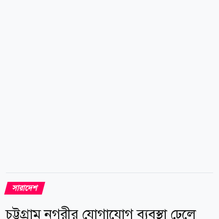
এম অনীক চৌধুরী। ধরে নিয়ে যাওয়া জেলেরা হলেনটেকনাফ
উপজেলার সাবরাং ইউনিয়নের শাহপরীর দ্বীপের জালিয়াপাড়া
এলাকার লেডা মিয়ার ছেলে জসিম উদ্দিন (৩০), মমতাজ মিয়ার
ছেলে মোহাম্মদ ইসমাইল (২৭) এবং মোহাম্মদ আইয়ুবের ছেলে
হারুন। অন্যদিকে সাগরে ঝাঁপ দিয়ে পালিয়ে আসা দুই জেলে
হলেন জালিয়াপাড়া এলাকার নুর আলি ও মো. শরীফ।
শাহপরীর দ্বীপ জালিয়াপাড়া নৌঘাট কমিটির...
সারাদেশ
চট্টগ্রাম নগরীর যোগাযোগ ব্যবস্থা ঢেলে