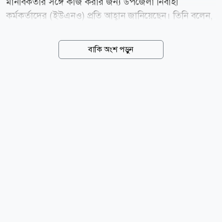
মানবিকতার সঙ্গে কাজ করার জন্য উপজেলা নির্বাহী
কর্মকর্তাদের (ইউএনও) প্রতি আহ্বান জানিয়েছেন। তিনি বলেন,
রাষ্ট্রের দায়িত্বে থাকা প্রত্যেকের জন্য মানুষের সেবা করার
সুযোগ বড় একটি আমানত ও আল্লাহর নিয়ামত। এই সুযোগকে
বাকি অংশ পড়ুন
কাজে লাগিয়ে অসহায়-দুস্থ মানুষের পাশে দাঁড়াতে হবে এবং
আগামী প্রজন্মের জন্য একটি নিরাপদ ও বাসযোগ্য বাংলাদেশ
রেখে যেতে হবে। শনিবার (০৮ আগস্ট) বিকেলে রাজধানীর
তেজগাঁওয়ে প্রধানমন্ত্রীর কার্যালয়ে বিভিন্ন উপজেলা থেকে আসা
উপজেলা নির্বাহী কর্মকর্তাদের উদ্দেশে আয়োজিত এক সভায়
প্রধানমন্ত্রী তারেক রহমান এসব কথা বলেন। প্রধানমন্ত্রীর উপ-
প্রেস সচিব সুজাউদ্দৌলা সুজন মাহমুদ এ তথ্য জানান। তিনি
জানান, সভায় প্রধানমন্ত্রী বলেছেন, আজ আমরা...