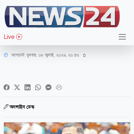
জাতীয়
রোহিঙ্গা সংকট দ্রুত সমাধানে দৃঢ় প্রতিজ্ঞ
Live
সরকার: প্রধানমন্ত্রী
আপডেট: বুধবার, ০৮ জুলাই, ২০২৬, ২০:৩২
অনলাইন ডেস্ক