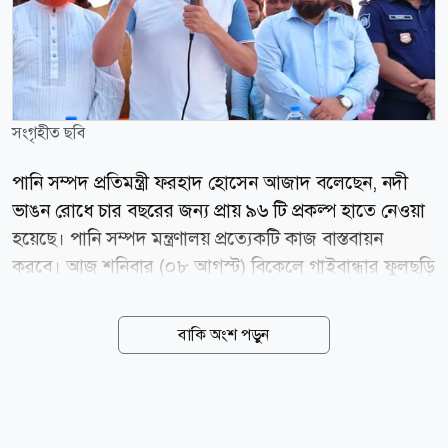
সংগৃহীত ছবি
পানি সম্পদ প্রতিমন্ত্রী ফরহাদ হোসেন আজাদ বলেছেন, নদী
ভাঙন রোধে চার বছরের জন্য প্রায় ৯৬ টি প্রকল্প হাতে নেওয়া
হয়েছে। পানি সম্পদ মন্ত্রণালয় প্রত্যেকটি কাজ বাস্তবায়ন
করবে। আজ শনিবার (০৮ আগস্ট) বিকেলে গাইবান্ধার ফুলছড়ি
উপজেলার উড়িয়া ইউনিয়নের কাবিলপুর সরকারি প্রাথমিক
বিদ্যালয় মাঠে এক সমাবেশে প্রধান অতিথি হিসেবে
বাকি অংশ পড়ুন
বক্তৃতাকালে তিনি এসব কথা বলেন। প্রতিমন্ত্রী বলেন, নদী
ভাঙন থেকে সব মানুষকে উদ্ধার করে সুন্দর একটি দেশ উপহার
দেব। সেখানে কোনো ধর্ম, মত দেখা হবে না। সবাইকে নিয়ে
আমরা বৈষম্যহীন একটি মানবিক দেশ গড়তে চাই। তিনি