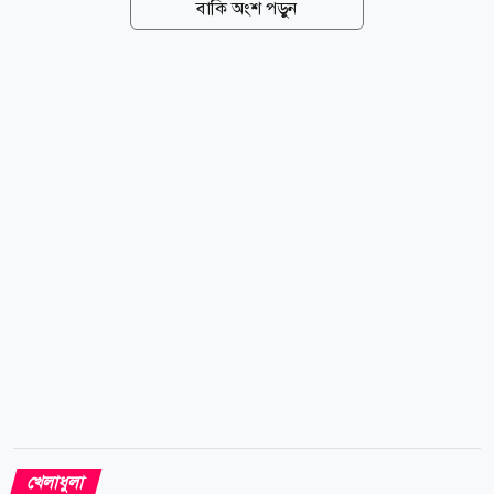
বাকি অংশ পড়ুন
ছড়িয়ে তাকে সময় দেওয়া উচিত। তিনি স্মরণ করিয়ে দেন,
২০২২ বিশ্বকাপের আগেও মেসির আন্তর্জাতিক ক্যারিয়ার নিয়ে
একই ধরনের আলোচনা হয়েছিল। তাপিয়ার ভাষ্য, এটি
পুরোপুরি লিওর ব্যক্তিগত সিদ্ধান্ত। আমাদের উচিত তাকে
শান্তিতে থাকতে দেওয়া। ২০২২ সালেও আমরা জানতাম না,
সে ২০২৬ বিশ্বকাপে খেলবে কি না। সে সব সময় ম্যাচ ধরে
ধরে এগোতে চেয়েছে। জাতীয় দলের কোচ লিওনেল স্কালোনির
প্রশংসা করে এএফএ সভাপতি বলেন, স্কালোনিই আর্জেন্টিনার
প্ল্যান এ, বি এবং সি।...
খেলাধুলা