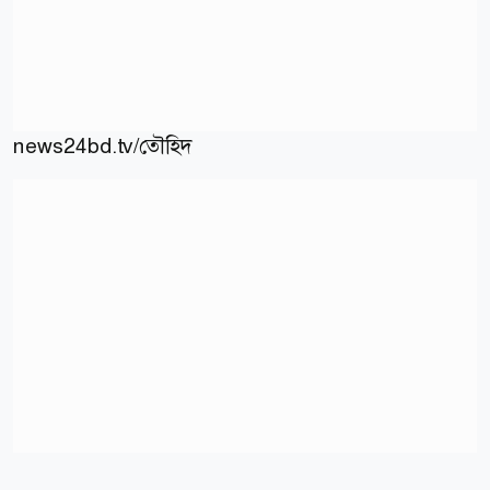
news24bd.tv/তৌহিদ