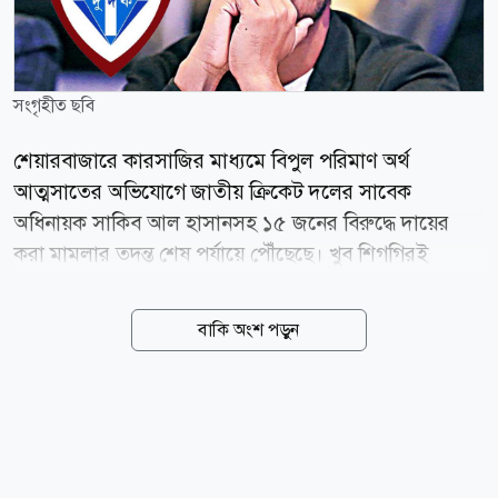
সংগৃহীত ছবি
শেয়ারবাজারে কারসাজির মাধ্যমে বিপুল পরিমাণ অর্থ
আত্মসাতের অভিযোগে জাতীয় ক্রিকেট দলের সাবেক
অধিনায়ক সাকিব আল হাসানসহ ১৫ জনের বিরুদ্ধে দায়ের
করা মামলার তদন্ত শেষ পর্যায়ে পৌঁছেছে। খুব শিগগিরই
আদালতে এ মামলার অভিযোগপত্র (চার্জশিট) দাখিল করা হবে
বলে জানিয়েছে দুর্নীতি দমন কমিশন (দুদক)। আজ
বাকি অংশ পড়ুন
বৃহস্পতিবার (৬ আগস্ট) দুদক কার্যালয়ে সাংবাদিকদের এক
প্রশ্নের জবাবে সংস্থাটির মুখপাত্র মো. আকতারুল ইসলাম এই
তথ্য নিশ্চিত করেন। দুদকের মুখপাত্র বলেন, শেয়ারবাজারে
প্রায় ২৫৬ কোটি টাকা আত্মসাতের অভিযোগে দায়ের করা
মামলাটির তদন্তের কাজ প্রায় শেষ হয়ে এসেছে। এখন শেষ