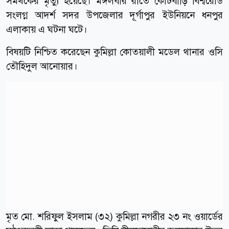
সমর্থকের মৃত্যু হয়েছে। মঙ্গলবার রাতে কোটবাড়ি বিশ্বরোড
সংলগ্ন আদর্শ সদর উপজেলার দূর্গাপুর ইউনিয়নে ধনপুর
এলাকায় এ ঘটনা ঘটে।
বিষয়টি নিশ্চিত করেছেন কুমিল্লা কোতয়ালী মডেল থানার ওসি
তৌহিদুল আনোয়ার।
মৃত মো. শরিফুল ইসলাম (৩২) কুমিল্লা নগরীর ২৩ নং ওয়ার্ডের