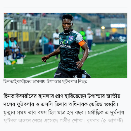
ছিনতাইকারীদের হামলায় উগান্ডার ফুটবলার নিহত
ছিনতাইকারীদের হামলায় প্রাণ হারিয়েছেন উগান্ডার জাতীয়
দলের ফুটবলার ও এসসি ভিলার অধিনায়ক ডেভিড ওওরি।
মৃত্যুর সময় তার বয়স ছিল মাত্র ২৭ বছর। মর্মান্তিক এ দুর্ঘনায়
ফুটবল অঙ্গনে নেমে এসেছে গভীর শোক। বুধবার (৫ আগস্ট)
হাসপাতালে চিকিৎসাধীন অবস্থায় মারা যান ওওরি। এর আগে