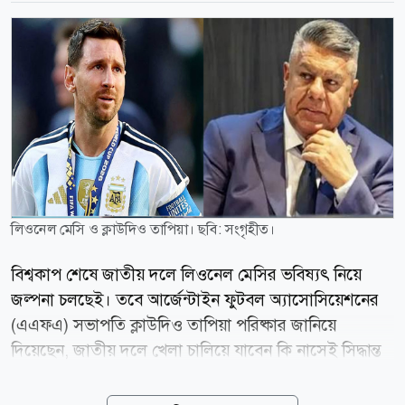
লিওনেল মেসি ও ক্লাউদিও তাপিয়া। ছবি: সংগৃহীত।
বিশ্বকাপ শেষে জাতীয় দলে লিওনেল মেসির ভবিষ্যৎ নিয়ে
জল্পনা চলছেই। তবে আর্জেন্টাইন ফুটবল অ্যাসোসিয়েশনের
(এএফএ) সভাপতি ক্লাউদিও তাপিয়া পরিষ্কার জানিয়ে
দিয়েছেন, জাতীয় দলে খেলা চালিয়ে যাবেন কি নাসেই সিদ্ধান্ত
পুরোপুরি মেসির ব্যক্তিগত। টিওয়াইসি স্পোর্টসকে দেওয়া এক
সাক্ষাৎকারে তাপিয়া বলেন, মেসিকে ঘিরে অযথা গুঞ্জন না