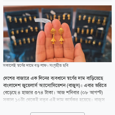
সকালেই স্বর্ণের দামে বড় লাফ। সংগৃহীত ছবি
দেশের বাজারে এক দিনের ব্যবধানে স্বর্ণের দাম বাড়িয়েছে
বাংলাদেশ জুয়েলার্স অ্যাসোসিয়েশন (বাজুস)। এবার ভরিতে
বেড়েছে ৪ হাজার ৩৭৪ টাকা। আজ শনিবার (০৮ আগস্ট)
সকাল ১০টা থেকেই নতুন এই দাম কার্যকর হয়েছে। বাজুস
জানিয়েছে, স্থানীয় বাজারে তেজাবি স্বর্ণের (পিওর গোল্ড) মূল্য
বেড়েছে। ফলে সার্বিক পরিস্থিতি বিবেচনায় ভ্যাটসহ স্বর্ণের নতুন