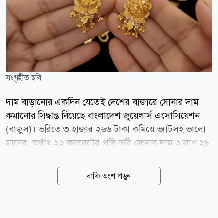
সংগৃহীত ছবি
দাম বাড়ানোর একদিন যেতেই দেশের বাজারে সোনার দাম
কমানোর সিদ্ধান্ত নিয়েছে বাংলাদেশ জুয়েলার্স এসোসিয়েশন
(বাজুস)। ভরিতে ৩ হাজার ২৬৬ টাকা কমিয়ে ভ্যাটসহ ভালো
মানের; অর্থাৎ ২২ ক্যারেটের প্রতি ভরি সোনার দাম ২ লাখ ২৯
হাজার ৬৬৪ টাকা নির্ধারণ করেছে সংস্থাটি। গতকাল শুক্রবার
(৭ আগস্ট) সকালে এক বিজ্ঞপ্তিতে এ তথ্য জানিয়েছে বাজুস।
বাকি অংশ পড়ুন
আজ শনিবার (৮ আগস্ট) এ দামেই বিক্রি হবে স্বর্ণ। বাজুস
জানিয়েছে, স্থানীয় বাজারে তেজাবি স্বর্ণের (পিওর গোল্ড) মূল্য
কমেছে। ফলে সার্বিক পরিস্থিতি বিবেচনায় ভ্যাটসহ সোনার