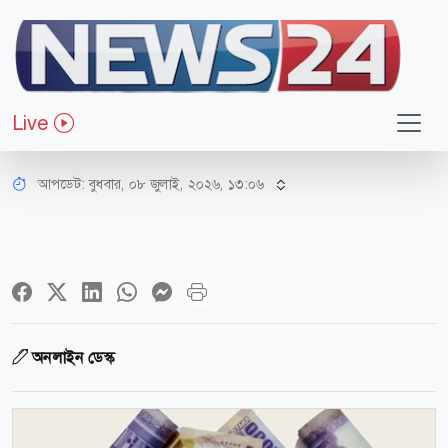
অর্থ-বাণিজ্য
নতুন বেতনকাঠামো: সরকারি চাকরিতে
Live
ইনক্রিমেন্ট হার সমান থাকছে না
আপডেট: বুধবার, ০৮ জুলাই, ২০২৬, ১৩:০৬
অনলাইন ডেস্ক