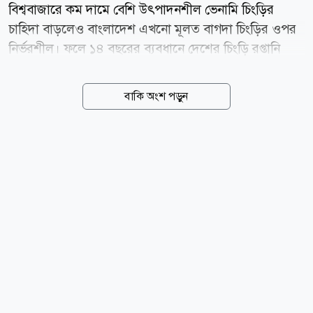
বিশ্ববাজারে কম দামে বেশি উৎপাদনশীল ভেনামি চিংড়ির
চাহিদা বাড়লেও বাংলাদেশ এখনো মূলত বাগদা চিংড়ির ওপর
নির্ভরশীল। ফলে ১৪ বছরের ব্যবধানে দেশের চিংড়ি রপ্তানি
কমেছে প্রায় ৬২ শতাংশ। রপ্তানি উন্নয়ন ব্যুরো (ইপিবি), মৎস্য
অধিদপ্তর এবং বাংলাদেশ ফ্রোজেন ফুডস এক্সপোর্টার্স
বাকি অংশ পড়ুন
অ্যাসোসিয়েশনের (বিএফএফইএ) তথ্য অনুযায়ী, ২০১২-১৩
অর্থবছরে বাংলাদেশ প্রায় ৫০ হাজার টন চিংড়ি রপ্তানি করে
আয় করেছিল প্রায় ৫৭ কোটি ডলার। সদ্য শেষ হওয়া
২০২৫-২৬ অর্থবছরে রপ্তানি নেমে এসেছে মাত্র ১৯ হাজার
টনে। এ থেকে আয় হয়েছে ২৮ কোটি ৫৬ লাখ ১০ হাজার
ডলার। ১৪ বছরের ব্যবধানে চিংড়ি রপ্তানি কমেছে প্রায় ৩১
হাজার টন বা ৬২ শতাংশ। একই সময়ে বৈদেশিক মুদ্রার আয়
কমেছে ২৮ কোটি ৪৪ লাখ ডলার। সংবাদমাধ্যমের এক
প্রতিবেদনে প্রকাশ করে ২০২৪-২৫ অর্থবছরে বাংলাদেশ ২৯...