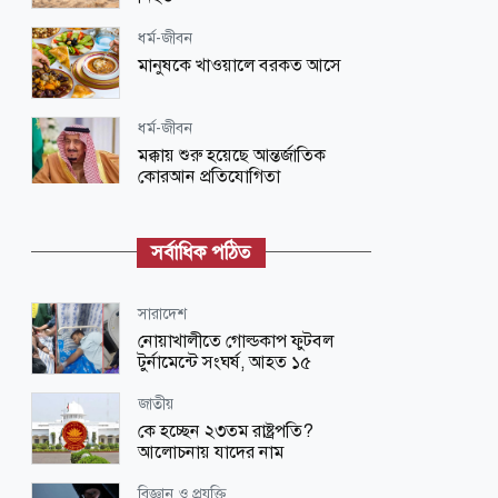
ধর্ম-জীবন
মানুষকে খাওয়ালে বরকত আসে
ধর্ম-জীবন
মক্কায় শুরু হয়েছে আন্তর্জাতিক
কোরআন প্রতিযোগিতা
ধর্ম-জীবন
নবীদের রাজনৈতিক নেতৃত্ব
সর্বাধিক পঠিত
জাতীয়
সারাদেশ
শিগগিরই শুরু হবে তিস্তা মহাপরিকল্পনা
নোয়াখালীতে গোল্ডকাপ ফুটবল
বাস্তবায়নের কাজ : পানি সম্পদ মন্ত্রী
টুর্নামেন্টে সংঘর্ষ, আহত ১৫
রাজধানী
জাতীয়
রাতে পুলিশ প্লাজায় আওয়ামী লীগের
কে হচ্ছেন ২৩তম রাষ্ট্রপতি?
গোপন বৈঠক, আটক ৬
আলোচনায় যাদের নাম
ধর্ম-জীবন
বিজ্ঞান ও প্রযুক্তি