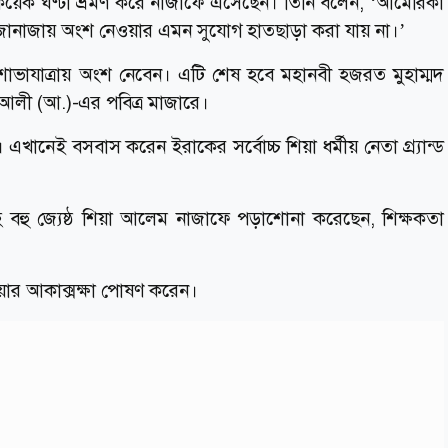
য়েক ঘণ্টা ভ্রমণ করে নাজাফে এসেছেন। তিনি বলেন, ‘আমেরিকা
ির জানাজায় অংশ নেওয়ার এমন সুযোগ হাতছাড়া করা যায় না।’
োভাযাত্রায় অংশ নেবেন। এটি শেষ হবে মহানবী হজরত মুহাম্মদ
আলী (আ.)-এর পবিত্র মাজারে।
দ্র। এখানেই বসবাস করেন ইরাকের সর্বোচ্চ শিয়া ধর্মীয় নেতা গ্র্যান্ড
নিসহ বহু জ্যেষ্ঠ শিয়া আলেম নাজাফে পড়াশোনা করেছেন, শিক্ষকতা
য়ার আকাক্সক্ষা পোষণ করেন।