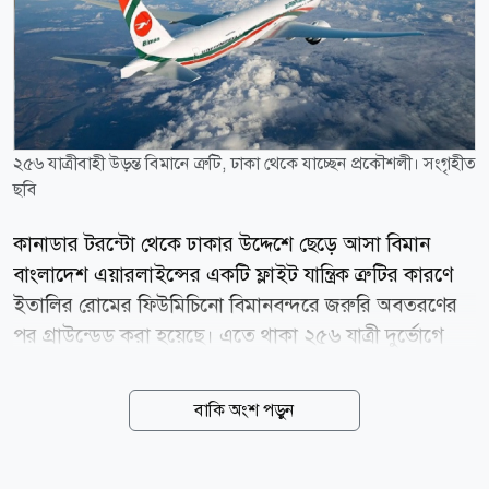
২৫৬ যাত্রীবাহী উড়ন্ত বিমানে ত্রুটি, ঢাকা থেকে যাচ্ছেন প্রকৌশলী। সংগৃহীত
ছবি
কানাডার টরন্টো থেকে ঢাকার উদ্দেশে ছেড়ে আসা বিমান
বাংলাদেশ এয়ারলাইন্সের একটি ফ্লাইট যান্ত্রিক ত্রুটির কারণে
ইতালির রোমের ফিউমিচিনো বিমানবন্দরে জরুরি অবতরণের
পর গ্রাউন্ডেড করা হয়েছে। এতে থাকা ২৫৬ যাত্রী দুর্ভোগে
পড়েছেন। প্রায় আট ঘণ্টা উড়োজাহাজে অবস্থানের পর
বাংলাদেশ সময় রাত সাড়ে আটটার দিকে যাত্রীদের বিমান
বাকি অংশ পড়ুন
থেকে নামিয়ে হোটেলে নেওয়া শুরু হয়েছে বলে জানিয়েছেন
একজন যাত্রী। বিমান বাংলাদেশ এয়ারলাইন্সেরএকজন
কর্মকর্তা জানান, রোমে অবতরণের পর উড়োজাহাজটির