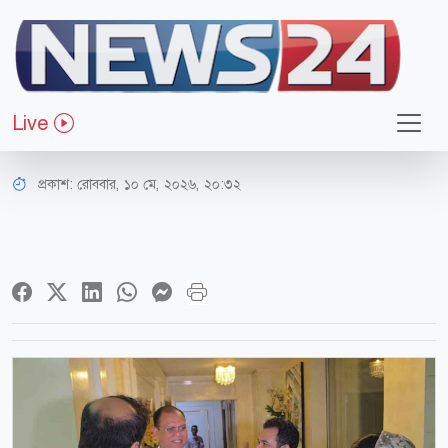
জাতীয়
সেই নবদম্পতির জন্য উপহার পাঠালেন
Live
প্রধানমন্ত্রী
প্রকাশ:
রোববার, ১০ মে, ২০২৬, ২০:৩২