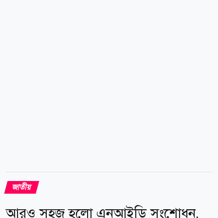
কারিগরি পরীক্ষা করা হয়। পরে যান্ত্রিক ত্রুটির কারণে এটি
গ্রাউন্ডেড করা হয়। ত্রুটি মেরামত না হওয়া পর্যন্ত
উড়োজাহাজটির উড্ডয়ন সম্ভব নয়। বিমান সূত্রে জানা গেছে,
উড়োজাহাজটির ত্রুটি মেরামতের জন্য ঢাকা থেকে প্রকৌশলী
ও প্রয়োজনীয় যন্ত্রাংশ রোমে পাঠানোর উদ্যোগ নেওয়া হয়েছে।
প্রকৌশলীরা সেখানে গিয়ে...
জাতীয়
আরও সহজ হলো এনআইডি সংশোধন,