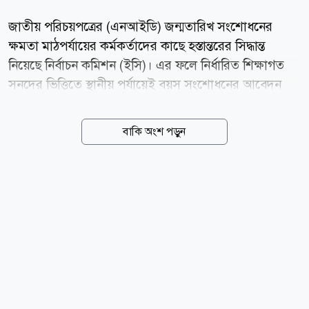
জাতীয় পরিচয়পত্রের (এনআইডি) জন্মতারিখ সংশোধনের
ক্ষমতা মাঠপর্যায়ের কর্মকর্তাদের কাছে হস্তান্তরের সিদ্ধান্ত
নিয়েছে নির্বাচন কমিশন (ইসি)। এর ফলে নির্ধারিত শিক্ষাগত
সনদের ভিত্তিতে স্থানীয় পর্যায়েই বয়স সংশোধনের আবেদন
নিষ্পত্তি করা যাবে। সম্প্রতি নির্বাচন কমিশনের ১২তম সভা
শেষে সাংবাদিকদের এ তথ্য জানান ইসির সিনিয়র সচিব
বাকি অংশ পড়ুন
আখতার আহমেদ। তিনি বলেন, এনআইডি সংক্রান্ত বিভিন্ন সেবা
আরও সহজ ও দ্রুত করতে একাধিক সিদ্ধান্ত নেওয়া হয়েছে।
এর মধ্যে ভোটার এলাকা পরিবর্তন (মাইগ্রেশন) পুরোপুরি
অনলাইনে করার প্রস্তাব রয়েছে। এ সেবা নিতে নির্ধারিত ফি
দিতে হবে, যা নতুন বিধিমালায় অন্তর্ভুক্ত করা হবে। এনআইডি
সংশোধন সহজ করতে ইসির নতুন উদ্যোগ জাতীয় পরিচয়পত্র
সংক্রান্ত সেবা আরও সহজ, দ্রুত ও নাগরিকবান্ধব করতে বড়
সিদ্ধান্ত নিয়েছে নির্বাচন কমিশন। এখন থেকে এনআইডিতে বয়স
বা...