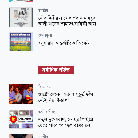
জাতীয়
নৌবাহিনীর সাবেক প্রধান মাহবুব
আলী খানের শাহাদৎবার্ষিকী আজ
খেলাধুলা
বসুন্ধরায় আন্তর্জাতিক ক্রিকেট
অর্থ-বাণিজ্য
দক্ষিণ এশিয়ার স্থিতিশীল মুদ্রা টাকা
সর্বাধিক পঠিত
ধর্ম-জীবন
বিনোদন
যে সাতটি অপরাধ মানুষের বিপদের
শুভশ্রী-দেবের অন্তরঙ্গ মুহূর্ত ফাঁস,
কারণ
নেটদুনিয়া উত্তাল!
অর্থ-বাণিজ্য
অর্থ-বাণিজ্য
সমুদ্র অর্থনীতিতে বিনিয়োগ আকর্ষণে
নতুন দুঃসংবাদ, ২ বছর পিছিয়ে
আট প্রকল্প
যেতে পারে পে স্কেল বাস্তবায়ন
খেলাধুলা
জাতীয়