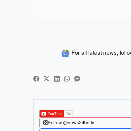
For all latest news, foll
Follow @news24bd.tv