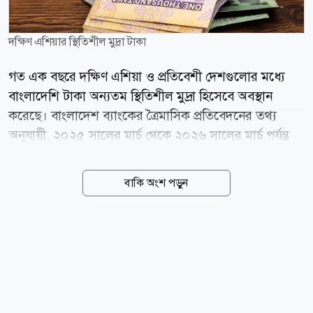
দক্ষিণ এশিয়ার স্থিতিশীল মুদ্রা টাকা
গত এক বছরে দক্ষিণ এশিয়া ও প্রতিবেশী দেশগুলোর মধ্যে
বাংলাদেশি টাকা অন্যতম স্থিতিশীল মুদ্রা হিসেবে অবস্থান
করেছে। বাংলাদেশ ব্যাংকের ত্রৈমাসিক প্রতিবেদনের তথ্য
অনুযায়ী, ২০২৫ সালের মার্চ থেকে ২০২৬ সালের মার্চ পর্যন্ত
মার্কিন ডলারের বিপরীতে টাকার অবমূল্যায়ন হয়েছে মাত্র ০
দশমিক ৫৯ শতাংশ। এ সময়ে বাংলাদেশের চেয়ে সামান্য
বাকি অংশ পড়ুন
ভালো করেছে শুধু কম্বোডিয়ার মুদ্রা, যার অবমূল্যায়ন হয়েছে ০
দশমিক ৪৪ শতাংশ। তুলনীয় দেশগুলোর মধ্যে ভারতের রুপির
অবমূল্যায়ন হয়েছে ৮ দশমিক ৯৪ শতাংশ, শ্রীলঙ্কার রুপি ৫
দশমিক ১১ শতাংশ, ফিলিপাইনের পেসো ৩ দশমিক ৭০
শতাংশ এবং ইন্দোনেশিয়ার রুপিয়াহ ২ দশমিক ৬৭ শতাংশ
কমেছে। বিপরীতে চীনের ইউয়ান ৫ দশমিক ১৪ শতাংশ এবং
পাকিস্তানের রুপি ০ দশমিক ৩৯ শতাংশ শক্তিশালী হয়েছে।