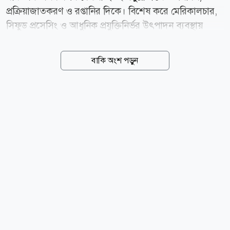
প্রক্রিয়াজাতকরণ ও রপ্তানির দিকে। বিশেষ করে মেরিকালচার,
সিফুড প্রসেসিং ও আধুনিক প্রযুক্তিনির্ভর উৎপাদন ব্যবস্থায়
বিনিয়োগ আকর্ষণে একগুচ্ছ উদ্যোগ সামনে আনছে সরকার।
সংশ্লিষ্টরা বলছেন, উৎপাদন থেকে রপ্তানি পর্যন্ত পুরো সরবরাহ
বাকি অংশ পড়ুন
শৃঙ্খলে বিনিয়োগ নিশ্চিত করা গেলে ব্লু ইকোনমি দেশের
অর্থনীতিতে নতুন মাত্রা যোগ করতে পারে। দেশের মোট দেশজ
উৎপাদনে (জিডিপি) মৎস্য খাতের অবদান প্রায় ৩ দশমিক ৪
শতাংশ এবং কৃষিজ জিডিপিতে প্রায় ২২ শতাংশ। বাংলাদেশ
ইতোমধ্যে বিশ্বের শীর্ষ অভ্যন্তরীণ মৎস্য ও অ্যাকুয়াকালচার
উৎপাদনকারী দেশগুলোর একটি। তবে এখন লক্ষ্য শুধু
উৎপাদন বাড়ানো নয় বরং উচ্চমূল্যের সামুদ্রিক প্রজাতি,
প্রযুক্তিনির্ভর চাষ এবং রপ্তানিমুখী শিল্প গড়ে তোলা।...