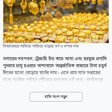
বিশ্ববাজারে লাফিয়ে লাফিয়ে বাড়ছে স্বর্ণ ও রুপার দাম
ডলারের দরপতন, ট্রেজারি ইল্ড কমে আসা এবং হরমুজ প্রণালি
পুনরায় চালু হওয়ার আশাবাদে আন্তর্জাতিক বাজারে টানা চতুর্থ
দিনের মতো বেড়েছে স্বর্ণের দাম। এতে প্রায় সাত সপ্তাহের
মধ্যে সর্বোচ্চ পর্যায়ে পৌঁছেছে মূল্যবান এই ধাতু। বার্তাসংস্থা
রয়টার্সের প্রতিবেদনে বলা হয়েছে, বৃহস্পতিবার (৬ আগস্ট)
স্পট মার্কেটে স্বর্ণের দাম ১ শতাংশ বেড়ে প্রতি আউন্স ৪ হাজার
বাকি অংশ পড়ুন
২৮৫ দশমিক ৬৯ ডলারে দাঁড়িয়েছে, যা ১৮ জুনের পর
সর্বোচ্চ। এর আগের দিন স্বর্ণের দাম ফেব্রুয়ারির পর সবচেয়ে