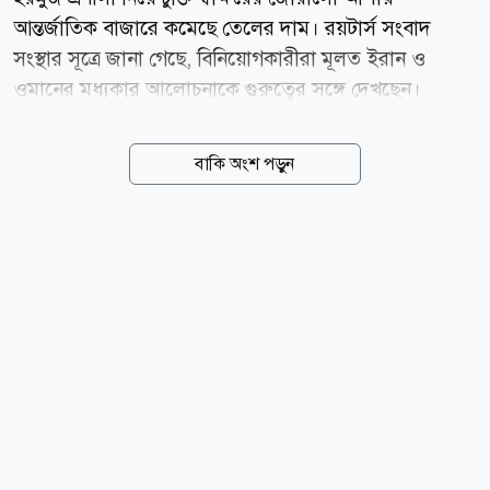
আন্তর্জাতিক বাজারে কমেছে তেলের দাম। রয়টার্স সংবাদ
সংস্থার সূত্রে জানা গেছে, বিনিয়োগকারীরা মূলত ইরান ও
ওমানের মধ্যকার আলোচনাকে গুরুত্বের সঙ্গে দেখছেন।
বিশ্লেষকদের মতে, এই কূটনৈতিক আলোচনা গত পাঁচ মাস
ধরে চলা মধ্যপ্রাচ্যের সংঘাত বন্ধ করতে এবং কৌশলগতভাবে
বাকি অংশ পড়ুন
গুরুত্বপূর্ণ হরমুজ প্রণালীর অবরোধ দূর করতে একটি যুক্তরাষ্ট্র-
ইরান শান্তি চুক্তির পথ প্রশস্ত করতে পারে। এই সম্ভাবনার
ফলেই তেলের বাজারে নিম্নমুখী প্রবণতা দেখা গেছে। জিএমটি
সময় অনুযায়ী আজ রাত ১২:২৪ মিনিটে তেলের বাজার
বিশ্লেষণে দেখা যায়: জিএমটি ০০:২৪ পর্যন্ত ব্রেন্ট ক্রুড ফিউচার
৩৭ সেন্ট বা ০.৫ শতাংশ কমে ব্যারেল প্রতি ৭৯.০৮ ডলারে
লেনদেন হয়েছে। ইউএস ওয়েস্ট টেক্সাস ইন্টারমিডিয়েট
(ডব্লিউটিআই) ক্রুড ফিউচার ৫৩ সেন্ট বা ০.৭ শতাংশ কমে
ব্যারেল...