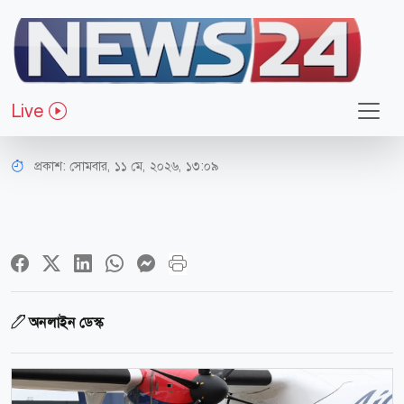
অর্থ-বাণিজ্য
জেট ফুয়েলের দাম দ্বিগুণ, রান্নার তেল
Live
হতে পারে বিকল্প?
প্রকাশ:
সোমবার, ১১ মে, ২০২৬, ১৩:০৯
অনলাইন ডেস্ক