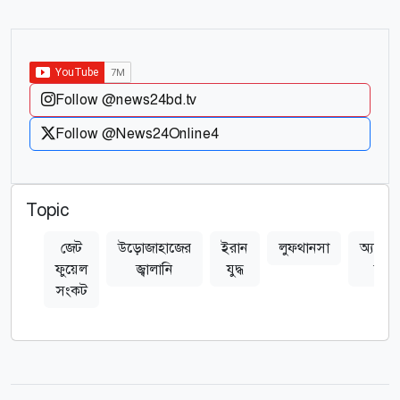
Follow @news24bd.tv
Follow @News24Online4
Topic
জেট
উড়োজাহাজের
ইরান
লুফথানসা
অ্যাভি
ফুয়েল
জ্বালানি
যুদ্ধ
ফুয়ে
সংকট